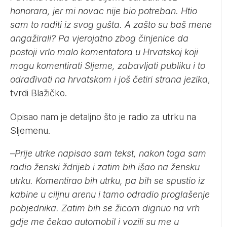
honorara, jer mi novac nije bio potreban. Htio
sam to raditi iz svog gušta. A zašto su baš mene
angažirali? Pa vjerojatno zbog činjenice da
postoji vrlo malo komentatora u Hrvatskoj koji
mogu komentirati Sljeme, zabavljati publiku i to
odrađivati na hrvatskom i još četiri strana jezika
,
tvrdi Blažičko.
Opisao nam je detaljno što je radio za utrku na
Sljemenu.
–
Prije utrke napisao sam tekst, nakon toga sam
radio ženski ždrijeb i zatim bih išao na žensku
utrku. Komentirao bih utrku, pa bih se spustio iz
kabine u ciljnu arenu i tamo odradio proglašenje
pobjednika. Zatim bih se žicom dignuo na vrh
gdje me čekao automobil i vozili su me u