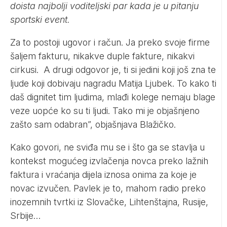
doista najbolji voditeljski par kada je u pitanju
sportski event.
Za to postoji ugovor i račun. Ja preko svoje firme
šaljem fakturu, nikakve duple fakture, nikakvi
cirkusi. A drugi odgovor je, ti si jedini koji još zna te
ljude koji dobivaju nagradu Matija Ljubek. To kako ti
daš dignitet tim ljudima, mlađi kolege nemaju blage
veze uopće ko su ti ljudi. Tako mi je objašnjeno
zašto sam odabran”, objašnjava Blažičko.
Kako govori, ne sviđa mu se i što ga se stavlja u
kontekst mogućeg izvlačenja novca preko lažnih
faktura i vraćanja dijela iznosa onima za koje je
novac izvučen. Pavlek je to, mahom radio preko
inozemnih tvrtki iz Slovačke, Lihtenštajna, Rusije,
Srbije…