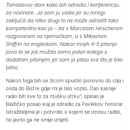
Tomislavov dom kako bih odradio i konferenciju
za novinare. Ja sam ju vodio jer su mnogi
zaključili da nitko drugi to ne može odraditi tako
kompetentno kao ja – da s Marcelom Hirscherom
razgovaram na njemačkom, a s Mikaelom
Shiffrin na engleskom. Nakon mojih 4-5 pitanja
javio bi se još možda samo jedan kolega s
dodatnim pitanjem jer sam ja pitao sve što je bilo
bitno.
Nakon toga bih se žicom spustio ponovno do cilja i
onda do Bistre gdje mi je bilo vozilo. Dan kasnije
radio bih sve to za mušku utrku”, opisao je
Blažičko posao koji je odradio za Pavlekov honorar.
Istražiteljima je i potvrdio o kojem se iznosu radilo,
no javno ga ne smije iznijeti.