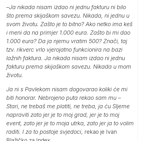
–
Ja nikada nisam izdao ni jednu fakturu ni bilo
što prema skijaškom savezu. Nikada, ni jednu u
svom životu. Zašto je to bitno? Ako netko ima keš
i meni da na primjer 1.000 eura. Zašto bi mi dao
1.000 eura? Da ja njemu vratim 500? Znači, taj
tzv. rikverc vrlo vjerojatno funkcionira na bazi
lažnih faktura. Ja nikada nisam izdao ni jednu
fakturu prema skijaškom savezu. Nikada u mom
životu.
Ja ni s Pavlekom nisam dogovarao koliki će mi
biti honorar. Nebrojeno puta rekao sam mu –
Stari, ne trebaš me platiti, ne treba, ja ću Sljeme
napraviti zato jer je to moj grad, jer je to moj
event, zato jer je to moja utrka, zato jer ja to volim
raditi. I za to postoje svjedoci
, rekao je Ivan
Blažičko za Index.