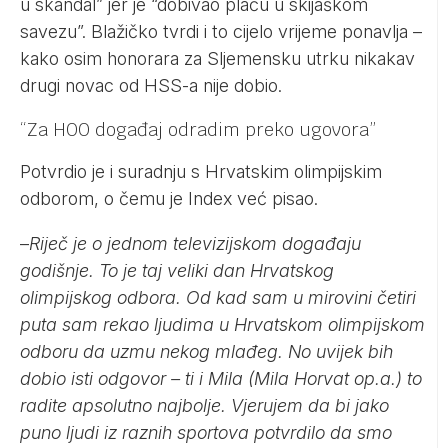
u skandal” jer je “dobivao plaću u skijaškom
savezu”. Blažičko tvrdi i to cijelo vrijeme ponavlja –
kako osim honorara za Sljemensku utrku nikakav
drugi novac od HSS-a nije dobio.
“Za HOO događaj odradim preko ugovora”
Potvrdio je i suradnju s Hrvatskim olimpijskim
odborom, o čemu je Index već pisao.
–
Riječ je o jednom televizijskom događaju
godišnje. To je taj veliki dan Hrvatskog
olimpijskog odbora. Od kad sam u mirovini četiri
puta sam rekao ljudima u Hrvatskom olimpijskom
odboru da uzmu nekog mlađeg. No uvijek bih
dobio isti odgovor – ti i Mila (Mila Horvat op.a.) to
radite apsolutno najbolje. Vjerujem da bi jako
puno ljudi iz raznih sportova potvrdilo da smo