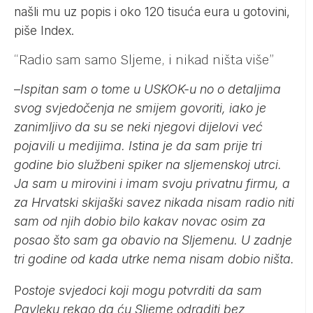
našli mu uz popis i oko 120 tisuća eura u gotovini,
piše Index.
“Radio sam samo Sljeme, i nikad ništa više”
–
Ispitan sam o tome u USKOK-u no o detaljima
svog svjedočenja ne smijem govoriti, iako je
zanimljivo da su se neki njegovi dijelovi već
pojavili u medijima. Istina je da sam prije tri
godine bio službeni spiker na sljemenskoj utrci.
Ja sam u mirovini i imam svoju privatnu firmu, a
za Hrvatski skijaški savez nikada nisam radio niti
sam od njih dobio bilo kakav novac osim za
posao što sam ga obavio na Sljemenu. U zadnje
tri godine od kada utrke nema nisam dobio ništa.
P
ostoje svjedoci koji mogu potvrditi da sam
Pavleku rekao da ću Sljeme odraditi bez