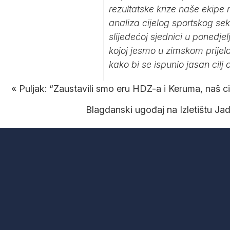
rezultatske krize naše ekipe
analiza cijelog sportskog s
slijedećoj sjednici u ponedjel
kojoj jesmo u zimskom prijela
kako bi se ispunio jasan cilj
«
Puljak: “Zaustavili smo eru HDZ-a i Keruma, naš cil
Blagdanski ugođaj na Izletištu Ja