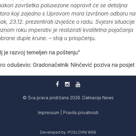
 nakon završetka polusezone napravit će se detaljna
ektora koji zajedno s Upravom mora Izvršnom odboru na
jak, 23.12. prezentirati izvješće o radu. Svjesni situacije
znom roku imperativ je realizirati kvalitetna pojačanja
 obrane duple krune.
– stoji u
priopćenju
.
j je razvoj temeljen na poštenju”
dro oduševio: Gradonačelnik Ninčević poziva na posjet
© Sva prava pridržana 2026. Dalmacija News
Impressum
|
Pravila privatnosti
Developed by:
POSLOVNI WEB