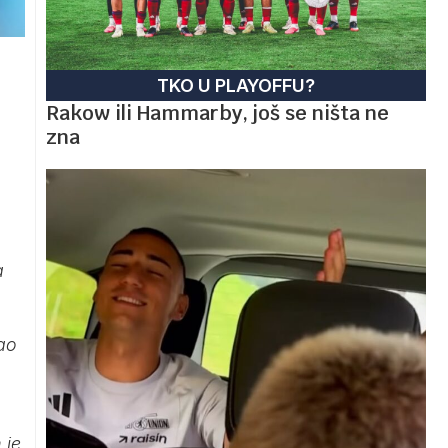
TKO U PLAYOFFU?
Rakow ili Hammarby, još se ništa ne
zna
a
ao
 je