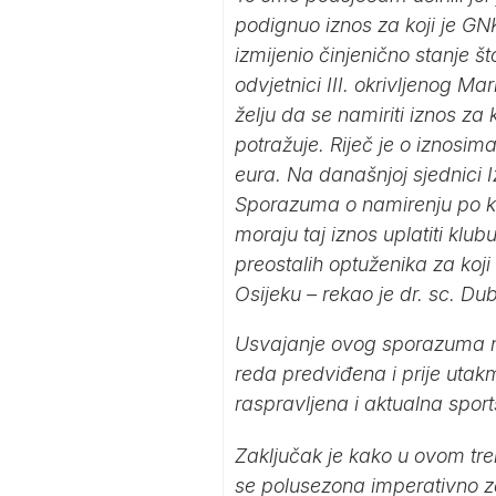
podignuo iznos za koji je GN
izmijenio činjenično stanje št
odvjetnici III. okrivljenog Ma
želju da se namiriti iznos za
potražuje. Riječ je o iznosim
eura. Na današnjoj sjednici 
Sporazuma o namirenju po k
moraju taj iznos uplatiti klu
preostalih optuženika za koj
Osijeku – rekao je dr. sc. 
Usvajanje ovog sporazuma na
reda predviđena i prije utakm
raspravljena i aktualna sport
Zaključak je kako u ovom tre
se polusezona imperativno za