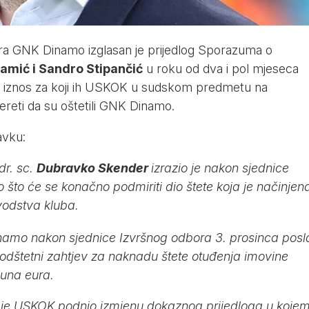
ora GNK Dinamo izglasan je prijedlog Sporazuma o
amić i Sandro Stipančić
u roku od dva i pol mjeseca
ba iznos za koji ih USKOK u sudskom predmetu na
ereti da su oštetili GNK Dinamo.
avku:
r. sc.
Dubravko Skender
izrazio je nakon sjednice
 što će se konačno podmiriti dio štete koja je načinjen
vodstva kluba.
amo nakon sjednice Izvršnog odbora 3. prosinca posl
odštetni zahtjev za naknadu štete otuđenja imovine
juna eura.
r je USKOK podnio izmjenu dokaznog prijedloga u kojem