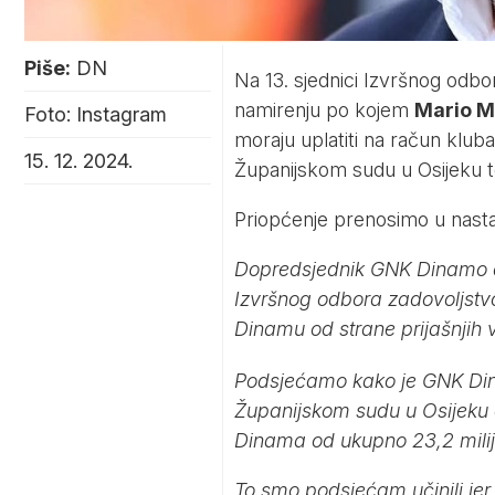
Piše:
DN
Na 13. sjednici Izvršnog odb
namirenju po kojem
Mario M
Foto: Instagram
moraju uplatiti na račun klu
15. 12. 2024.
Županijskom sudu u Osijeku t
Priopćenje prenosimo u nast
Dopredsjednik GNK Dinamo d
Izvršnog odbora zadovoljstvo
Dinamu od strane prijašnjih 
Podsjećamo kako je GNK Din
Županijskom sudu u Osijeku 
Dinama od ukupno 23,2 mili
To smo podsjećam učinili je