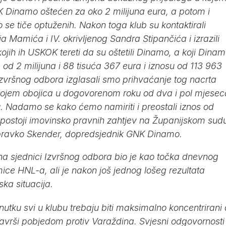
K Dinamo oštećen za oko 2 milijuna eura, a potom i
o se tiče optuženih. Nakon toga klub su kontaktirali
ria Mamića i IV. okrivljenog Sandra Stipančića i izrazili
 kojih ih USKOK tereti da su oštetili Dinamo, a koji Dina
a od 2 milijuna i 88 tisuća 367 eura i iznosu od 113 963
Izvršnog odbora izglasali smo prihvaćanje tog nacrta
ojem obojica u dogovorenom roku od dva i pol mjesec
bu. Nadamo se kako ćemo namiriti i preostali iznos od
i postoji imovinsko pravnih zahtjev na Županijskom sud
Dubravko Skender, dopredsjednik GNK Dinamo.
 sjednici Izvršnog odbora bio je kao točka dnevnog
ice HNL-a, ali je nakon još jednog lošeg rezultata
ska situacija.
nutku svi u klubu trebaju biti maksimalno koncentrirani
vrši pobjedom protiv Varaždina. Svjesni odgovornosti 