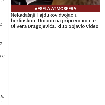
VESELA ATMOSFERA
Nekadašnji Hajdukov dvojac u
berlinskom Unionu na pripremama uz
mo
Olivera Dragojevića, klub objavio video
a
u u
 da
i