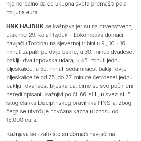
nije nerealno da će ukupna svota premašiti pola
milijuna eura.
HNK HAJDUK
se kažnjava jer su na prvenstvenoj
utakmici 29. kola Hajduk – Lokomotiva domaći
navijači (Torcida) na sjevernoj tribini u 9., 10. i 16.
minuti zapalili po dvije baklje, u 30. minuti dvadeset
baklji i dva topovska udara, u 45. minuti jednu
bljeskalicu, u 52. minuti sedamnaest baklji i dvije
bljeskalice te od 75. do 77. minute četrdeset jednu
baklju i dvanaest bljeskalica, čime su sve počinjeni
neredi opisani i kažnjivi po čl. 66. st.1., u svezi st. 5.
istog članka Disciplinskog pravilnika HNS-a, zbog
čega se utvrđuje novčana kazna u iznosu od
15.000 eura.
Kažnjava se i zato što su domaći navijači na