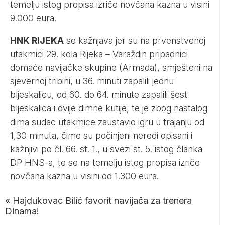
temelju istog propisa izriče novčana kazna u visini
9.000 eura.
HNK RIJEKA
se kažnjava jer su na prvenstvenoj
utakmici 29. kola Rijeka – Varaždin pripadnici
domaće navijačke skupine (Armada), smješteni na
sjevernoj tribini, u 36. minuti zapalili jednu
bljeskalicu, od 60. do 64. minute zapalili šest
bljeskalica i dvije dimne kutije, te je zbog nastalog
dima sudac utakmice zaustavio igru u trajanju od
1,30 minuta, čime su počinjeni neredi opisani i
kažnjivi po čl. 66. st. 1., u svezi st. 5. istog članka
DP HNS-a, te se na temelju istog propisa izriče
novčana kazna u visini od 1.300 eura.
«
Hajdukovac Bilić favorit navijača za trenera
Dinama!