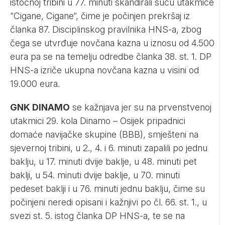
istočnoj tribini u 77. minuti skandirali sucu utakmice
“Cigane, Cigane“, čime je počinjen prekršaj iz
članka 87. Disciplinskog pravilnika HNS-a, zbog
čega se utvrđuje novčana kazna u iznosu od 4.500
eura pa se na temelju odredbe članka 38. st. 1. DP
HNS-a izriče ukupna novčana kazna u visini od
19.000 eura.
GNK DINAMO
se kažnjava jer su na prvenstvenoj
utakmici 29. kola Dinamo – Osijek pripadnici
domaće navijačke skupine (BBB), smješteni na
sjevernoj tribini, u 2., 4. i 6. minuti zapalili po jednu
baklju, u 17. minuti dvije baklje, u 48. minuti pet
baklji, u 54. minuti dvije baklje, u 70. minuti
pedeset baklji i u 76. minuti jednu baklju, čime su
počinjeni neredi opisani i kažnjivi po čl. 66. st. 1., u
svezi st. 5. istog članka DP HNS-a, te se na