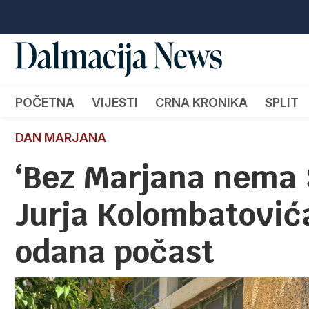
POČETNA
VIJESTI
CRNA KRONIKA
SPLIT
DAN MARJANA
‘Bez Marjana nema S
Jurja Kolombatovića
odana počast