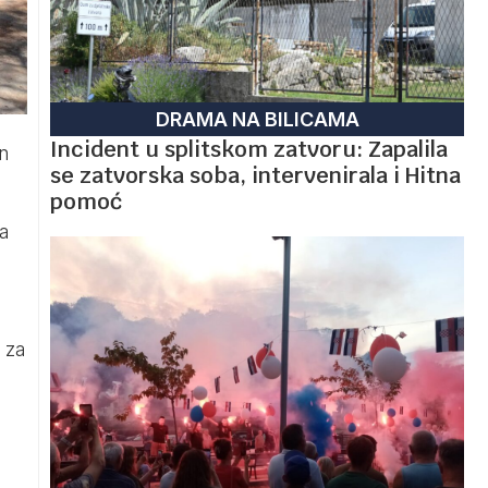
DRAMA NA BILICAMA
Incident u splitskom zatvoru: Zapalila
n
se zatvorska soba, intervenirala i Hitna
pomoć
a
i za