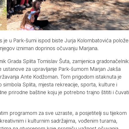
je u Park-šumi ispod biste Jurja Kolombatovića polože
 njegov izniman doprinos očuvanju Marjana.
lnik Grada Splita Tomislav Šuta, zamjenica gradonačelnik
ne ustanove za upravljanje Park-šumom Marjan Jakša
održavanja Ante Kodžoman. Tom prigodom istaknuta je
simbola Splita, mjesta rekreacije, sporta, kulture i
dne prirodne baštine koju je potrebno trajno štititi i čuvat
tim programom za sve uzraste, a posjetitelji su tijekom
ekreativnim i kulturnim sadržajima, vođenim turama,
ostima na otvorenom koje promiču važnost očuvanja