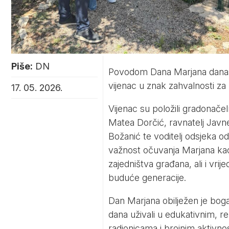
Piše:
DN
Povodom Dana Marjana danas 
vijenac u znak zahvalnosti za
17. 05. 2026.
Vijenac su položili gradonače
Matea Dorčić, ravnatelj Jav
Božanić te voditelj odsjeka 
važnost očuvanja Marjana kao 
zajedništva građana, ali i vrije
buduće generacije.
Dan Marjana obilježen je boga
dana uživali u edukativnim, r
radionicama i brojnim aktivn