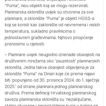
“Puma”, nisu objekti koji se mogu rezervirati.
Planinarska skloništa uvijek su otvorena za sve
planinare, a sklonište “Puma” je objekt HGSS-a
koji se koristi kao zaklonište od nevremena i niskih
temperatura, sukladno pravilnicima o
jednostavnim građevinama. Njihovo priopćenje
prenosimo u cijelosti:
– Planinare uvijek neugodno iznenade obavijesti na
društvenim mrežama oko ‘zauzetosti’ planinarskih
skloništa. Jedna takva obavijest objavljena je za
sklonište “Puma” na Dinari koje će prema najavi
biti ‘popunjeno od 30. prosinca 2024. do 1. siječnja
2025.’ od strane planinara jednog planinarskog
društva. Prema definiciji Hrvatskog planinarskog
saveza planinarska skloništa su ‘nezaključane,
stalno otvorene i neopskrbljene kuće u kojima se