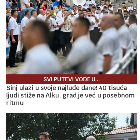
SVI PUTEVI VODE U...
Sinj ulazi u svoje najluđe dane! 40 tisuća
ljudi stiže na Alku, grad je već u posebnom
ritmu