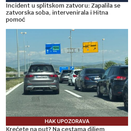
Incident u splitskom zatvoru: Zapalila se
zatvorska soba, intervenirala i Hitna
pomoć
HAK UPOZORAVA
Krećete na put? Na cestama diljem