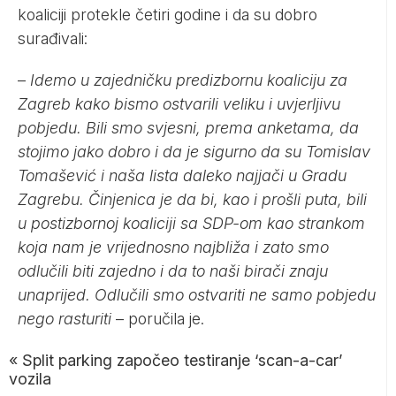
koaliciji protekle četiri godine i da su dobro
surađivali:
–
Idemo u zajedničku predizbornu koaliciju za
Zagreb kako bismo ostvarili veliku i uvjerljivu
pobjedu. Bili smo svjesni, prema anketama, da
stojimo jako dobro i da je sigurno da su Tomislav
Tomašević i naša lista daleko najjači u Gradu
Zagrebu. Činjenica je da bi, kao i prošli puta, bili
u postizbornoj koaliciji sa SDP-om kao strankom
koja nam je vrijednosno najbliža i zato smo
odlučili biti zajedno i da to naši birači znaju
unaprijed. Odlučili smo ostvariti ne samo pobjedu
nego rasturiti
– poručila je.
«
Split parking započeo testiranje ‘scan-a-car’
vozila