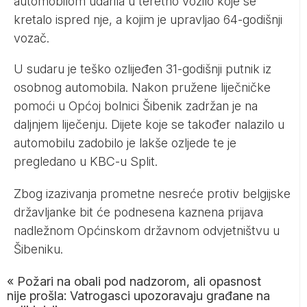
automobilom udarila u teretno vozilo koje se
kretalo ispred nje, a kojim je upravljao 64-godišnji
vozač.
U sudaru je teško ozlijeđen 31-godišnji putnik iz
osobnog automobila. Nakon pružene liječničke
pomoći u Općoj bolnici Šibenik zadržan je na
daljnjem liječenju. Dijete koje se također nalazilo u
automobilu zadobilo je lakše ozljede te je
pregledano u KBC-u Split.
Zbog izazivanja prometne nesreće protiv belgijske
državljanke bit će podnesena kaznena prijava
nadležnom Općinskom državnom odvjetništvu u
Šibeniku.
«
Požari na obali pod nadzorom, ali opasnost
nije prošla: Vatrogasci upozoravaju građane na