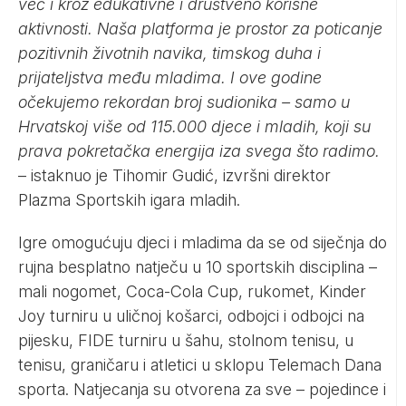
već i kroz edukativne i društveno korisne
aktivnosti. Naša platforma je prostor za poticanje
pozitivnih životnih navika, timskog duha i
prijateljstva među mladima. I ove godine
očekujemo rekordan broj sudionika – samo u
Hrvatskoj više od 115.000 djece i mladih, koji su
prava pokretačka energija iza svega što radimo.
– istaknuo je Tihomir Gudić, izvršni direktor
Plazma Sportskih igara mladih.
Igre omogućuju djeci i mladima da se od siječnja do
rujna besplatno natječu u 10 sportskih disciplina –
mali nogomet, Coca-Cola Cup, rukomet, Kinder
Joy turniru u uličnoj košarci, odbojci i odbojci na
pijesku, FIDE turniru u šahu, stolnom tenisu, u
tenisu, graničaru i atletici u sklopu Telemach Dana
sporta. Natjecanja su otvorena za sve – pojedince i