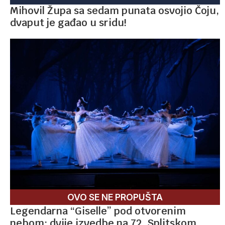
Mihovil Župa sa sedam punata osvojio Čoju,
dvaput je gađao u sridu!
OVO SE NE PROPUŠTA
Legendarna “Giselle” pod otvorenim
nebom: dvije izvedbe na 72. Splitskom