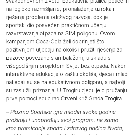
svakodnevnom životu. Edukativna pitalica potiče ih
na logičko razmišljanje, pronalaženje uzroka i
rješenja problema održivog razvoja, dok je
sportski dio posvećen praktičnom učenju
razvrstavanja otpada na SIM poligonu. Ovom
kampanjom Coca-Cola želi doprinijeti što
pozitivnijem utjecaju na okoliš i pružiti rješenja za
izazove povezane s ambalažom, u skladu s
višegodišnjim projektom Svijet bez otpada. Nakon
interaktivne edukacije o zaštiti okoliša, djeca i mladi
natjecali su se na edukativnom poligonu, a najbolji
su zaslužili priznanja. U Trogiru djecu je o pružanju
prve pomoći educirao Crveni križ Grada Trogira.
–
Plazma Sportske igre mladih svake godine
proširuju i unapređuju svoj program, ne samo
kroz promicanje sporta i zdravog načina života,