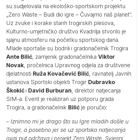
su sudjelovala na ekološko-sportskom projektu
„Zero Waste – Budi dio igre – Čuvajmo naš planet“.
Uz zvuke i korake starih trogirskih plesova,
Kulturno-umjetničko društvo Kvadrilja stvorilo je
sjajnu atmosferu na početku sportskog dana.
Mlade sportaše su bodrili i gradonačelnik Trogira
Ante Bilić
, zamjenik gradonačelnika
Viktor
Novak
, pročelnica Upravnog odjela za društvene
djelatnosti
Ruža Kovačević Bilić
, ravnatelj Javnih
ustanova Sportski objekti Trogir
Dubravko
Škokić
i
David Burburan
, direktor natjecanja
SIM-a. Event je realiziran uz potporu grada
Trogira, a gradonačelnik
Bilić
je poručio:
–
Iznimno mi je drago što su Igre mladih došle u
Trogir, a posebno jer se uz sportska natjecanja
ovaj put održava i projekt Zero Waste. Svjesni