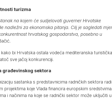
tnosti turizma
astanak na kojem će sudjelovati guverner Hrvatske
e nadležni za ekonomska pitanja. Cilj je sagledati mje
 i konkurentnost hrvatskog gospodarstva, posebno u
Bačić.
a kako bi Hrvatska ostala vodeća mediteranska turističk
natoč sve jačoj konkurenciji.
a građevinskog sektora
nizaciju sastanka s predstavnicima radničkih sektora radi
im projektima koje Vlada financira europskim sredstvima
ma i načinima na koje se radnički sektor može uključiti u