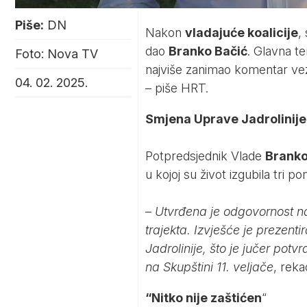
Piše:
DN
Nakon
vladajuće koalicije
,
dao
Branko Bačić
. Glavna te
Foto: Nova TV
najviše zanimao komentar ve
04. 02. 2025.
– piše
HRT
.
Smjena Uprave Jadrolinije
Potpredsjednik Vlade
Branko
u kojoj su život izgubila tri p
–
Utvrđena je odgovornost n
trajekta. Izvješće je prezen
Jadrolinije, što je jučer potv
na Skupštini 11. veljače
, reka
“Nitko nije zaštićen
“