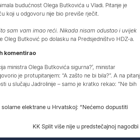
nimala budućnost Olega Butkovića u Vladi. Pitanje je
 koji u odgovoru nije bio previše rječit.
to sam vam imao reći. Nikada nisam odustao i uvijek
 je Oleg Butković po dolasku na Predsjedništvo HDZ-a.
ih komentirao
cija ministra Olega Butkovića sigurna?’, ministar
vorio je protupitanjem: “A zašto ne bi bila?”. A na pitan
ti u slučaju Jadrolinije – samo je kratko rekao: “Ne bih
e solarne elektrane u Hrvatskoj: “Nećemo dopustiti
KK Split više nije u predstečajnoj nagodbi