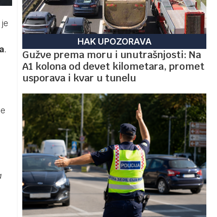
 je
HAK UPOZORAVA
a
.
Gužve prema moru i unutrašnjosti: Na
A1 kolona od devet kilometara, promet
usporava i kvar u tunelu
je
.
a