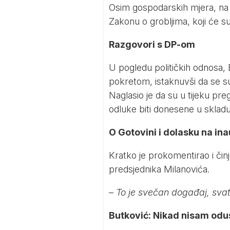
Osim gospodarskih mjera, na 
Zakonu o grobljima, koji će su
Razgovori s DP-om
U pogledu političkih odnosa,
pokretom, istaknuvši da se su
Naglasio je da su u tijeku p
odluke biti donesene u skla
O Gotovini i dolasku na in
Kratko je prokomentirao i čin
predsjednika Milanovića.
–
To je svečan događaj, svatk
Butković: Nikad nisam odus