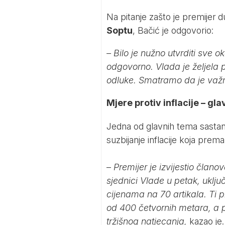
Na pitanje zašto je premijer
d
Soptu
, Bačić je odgovorio:
– Bilo je nužno utvrditi sve o
odgovorno. Vlada je željela p
odluke. Smatramo da je važno 
Mjere protiv inflacije – gl
Jedna od glavnih tema sastanka
suzbijanje inflacije koja prem
–
Premijer je izvijestio čla
sjednici Vlade u petak, uklj
cijenama na 70 artikala. Ti 
od 400 četvornih metara, a p
tržišnog natjecanja,
kazao je.