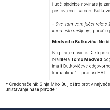
I uoči sjednice novinare je za
postavljeno i samom Butkoviću
–
Sve sam vam jučer rekao š
imam isto mišljenje
, poručio
Medved o Butkoviću: Ne b
Na pitanje novinara ‘Je li pozi
branitelja
Tomo Medved
odgo
ima li Butkovićeve odgovornos
komentirao”. – prenosi
HRT
.
«
Gradonačelnik Sinja Miro Bulj oštro protiv najveć
uništavanje naše prirode!”