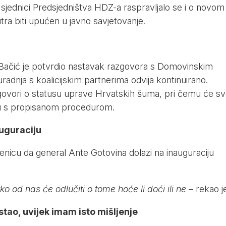
sjednici Predsjedništva HDZ-a raspravljalo se i o novom
tra biti upućen u javno savjetovanje.
 Bačić je potvrdio nastavak razgovora s Domovinskim
radnja s koalicijskim partnerima odvija kontinuirano.
regovori o statusu uprave Hrvatskih šuma, pri čemu će s
du s propisanom procedurom.
auguraciju
jenicu da general Ante Gotovina dolazi na inauguraciju
o od nas će odlučiti o tome hoće li doći ili ne
– rekao je
tao, uvijek imam isto mišljenje