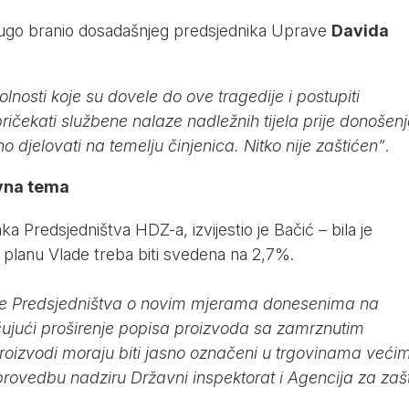
ugo branio dosadašnjeg predsjednika Uprave
Davida
kolnosti koje su dovele do ove tragedije i postupiti
ričekati službene nalaze nadležnih tijela prije donošen
djelovati na temelju činjenica. Nitko nije zaštićen”
.
avna tema
 Predsjedništva HDZ-a, izvijestio je Bačić – bila je
a planu Vlade treba biti svedena na 2,7%.
nove Predsjedništva o novim mjerama donesenima na
učujući proširenje popisa proizvoda sa zamrznutim
proizvodi moraju biti jasno označeni u trgovinama veći
rovedbu nadziru Državni inspektorat i Agencija za zašt