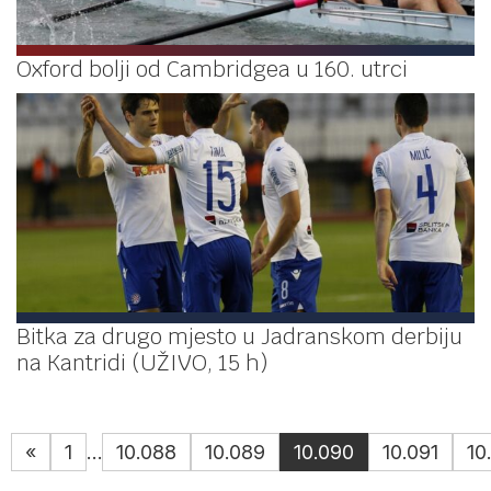
Oxford bolji od Cambridgea u 160. utrci
Bitka za drugo mjesto u Jadranskom derbiju
na Kantridi (UŽIVO, 15 h)
«
1
…
10.088
10.089
10.090
10.091
10