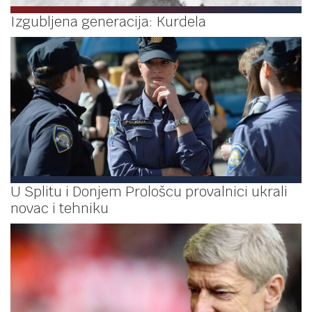
Izgubljena generacija: Kurdela
U Splitu i Donjem Prološcu provalnici ukrali
novac i tehniku