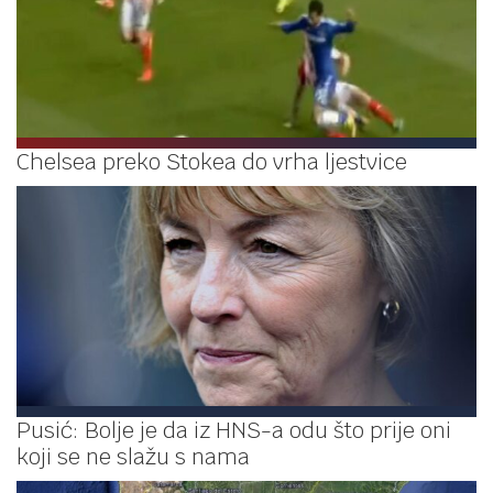
Chelsea preko Stokea do vrha ljestvice
Pusić: Bolje je da iz HNS-a odu što prije oni
koji se ne slažu s nama