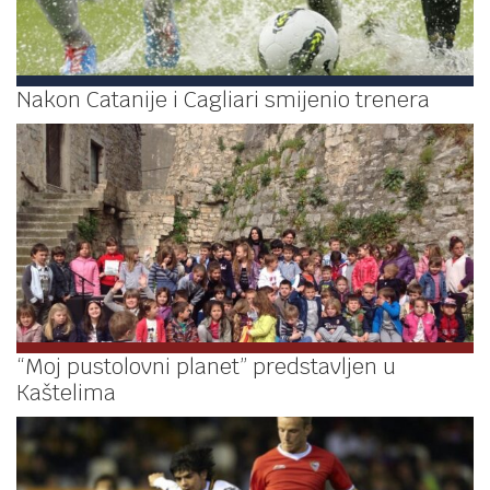
Nakon Catanije i Cagliari smijenio trenera
“Moj pustolovni planet” predstavljen u
Kaštelima