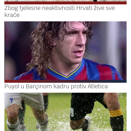
Zbog tjelesne neaktivnosti Hrvati žive sve
kraće
Puyol u Barçinom kadru protiv Atletica