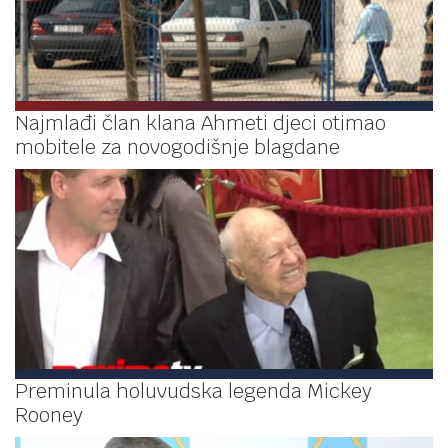
Najmlađi član klana Ahmeti djeci otimao
mobitele za novogodišnje blagdane
Preminula holuvudska legenda Mickey
Rooney