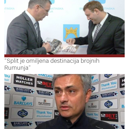
“Split je omiljena destinacija brojnih
Rumunja”