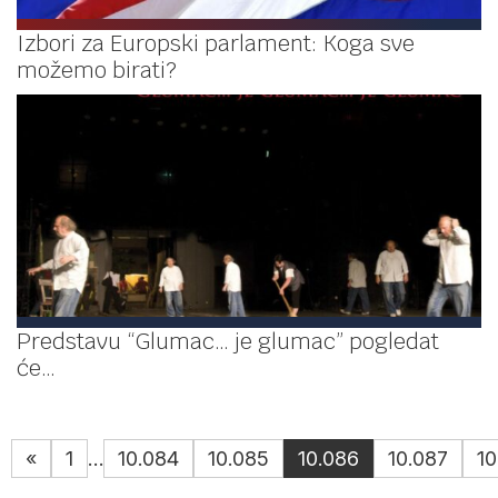
Izbori za Europski parlament: Koga sve
možemo birati?
Predstavu “Glumac… je glumac” pogledat
će…
«
1
…
10.084
10.085
10.086
10.087
10