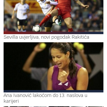
Sevilla uvjerljiva, novi pogodak Rakitića
Ana Ivanović lakoćom do 13. naslova u
karijeri