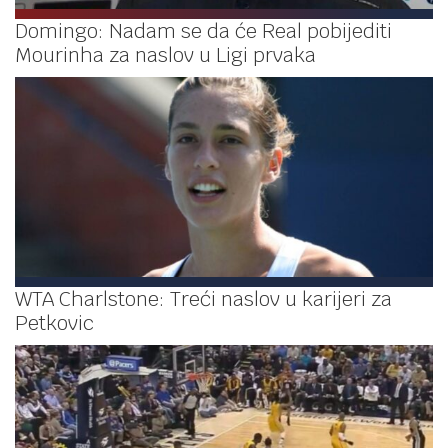
Domingo: Nadam se da će Real pobijediti
Mourinha za naslov u Ligi prvaka
WTA Charlstone: Treći naslov u karijeri za
Petkovic