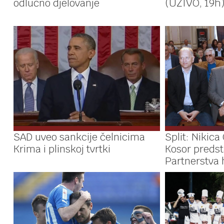
odlučno djelovanje
(UŽIVO, 19h
SAD uveo sankcije čelnicima
Split: Nikica
Krima i plinskoj tvrtki
Kosor predsta
Partnerstva 