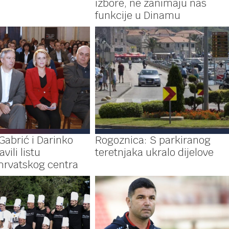
)
izbore, ne zanimaju nas
funkcije u Dinamu
 Gabrić i Darinko
Rogoznica: S parkiranog
vili listu
teretnjaka ukralo dijelove
hrvatskog centra