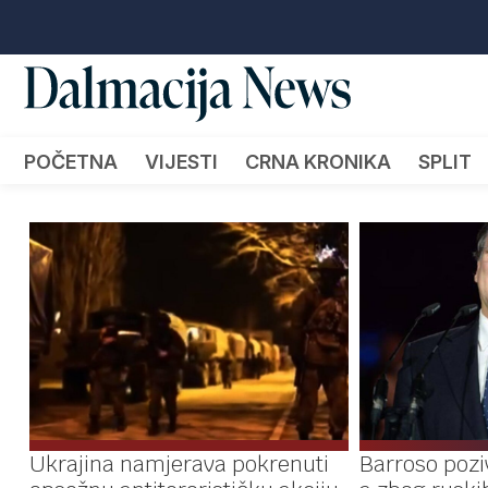
POČETNA
VIJESTI
CRNA KRONIKA
SPLIT
Ukrajina namjerava pokrenuti
Barroso poz