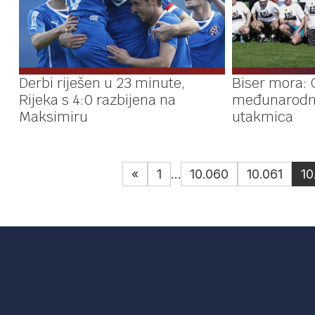
Derbi riješen u 23 minute,
Biser mora:
Rijeka s 4:0 razbijena na
međunarodn
Maksimiru
utakmica
«
1
…
10.060
10.061
10