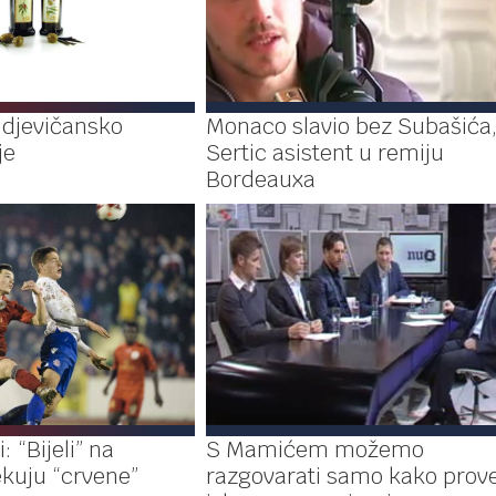
a djevičansko
Monaco slavio bez Subašića
je
Sertic asistent u remiju
Bordeauxa
: “Bijeli” na
S Mamićem možemo
kuju “crvene”
razgovarati samo kako prove