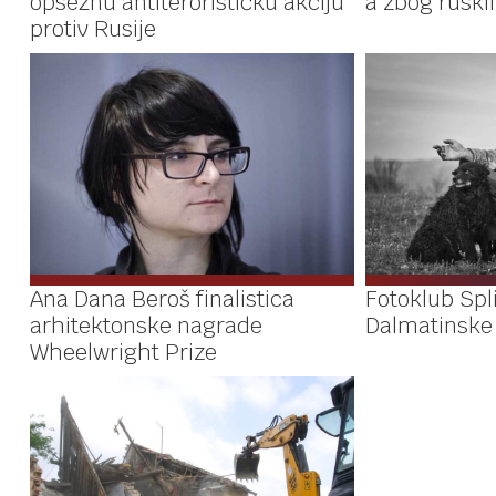
opsežnu antiterorističku akciju
a zbog ruskih
protiv Rusije
Ana Dana Beroš finalistica
Fotoklub Spli
arhitektonske nagrade
Dalmatinske
Wheelwright Prize