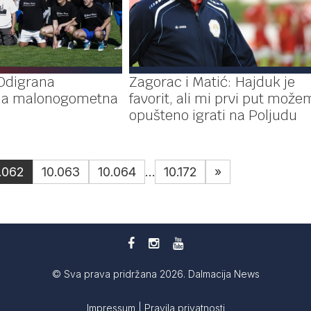
 Odigrana
Zagorac i Matić: Hajduk je
a malonogometna
favorit, ali mi prvi put može
opušteno igrati na Poljudu
.062
10.063
10.064
…
10.172
»
© Sva prava pridržana 2026. Dalmacija News
Impressum
|
Pravila privatnosti