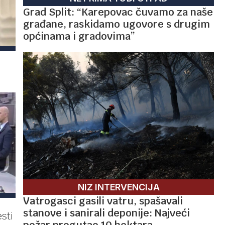
Grad Split: “Karepovac čuvamo za naše
građane, raskidamo ugovore s drugim
općinama i gradovima”
,
NIZ INTERVENCIJA
Vatrogasci gasili vatru, spašavali
stanove i sanirali deponije: Najveći
sti
požar progutao 10 hektara