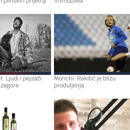
 plinskih prijetnji
Immobilea
t: Ljudi i pejzaži
Monchi: Rakitić je blizu
 zagore
produljenja