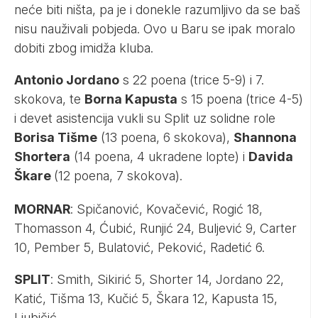
neće biti ništa, pa je i donekle razumljivo da se baš
nisu nauživali pobjeda. Ovo u Baru se ipak moralo
dobiti zbog imidža kluba.
Antonio Jordano
s 22 poena (trice 5-9) i 7.
skokova, te
Borna Kapusta
s 15 poena (trice 4-5)
i devet asistencija vukli su Split uz solidne role
Borisa Tišme
(13 poena, 6 skokova),
Shannona
Shortera
(14 poena, 4 ukradene lopte) i
Davida
Škare
(12 poena, 7 skokova).
MORNAR
: Spičanović, Kovačević, Rogić 18,
Thomasson 4, Ćubić, Runjić 24, Buljević 9, Carter
10, Pember 5, Bulatović, Peković, Radetić 6.
SPLIT
: Smith, Sikirić 5, Shorter 14, Jordano 22,
Katić, Tišma 13, Kučić 5, Škara 12, Kapusta 15,
Ljubičić.