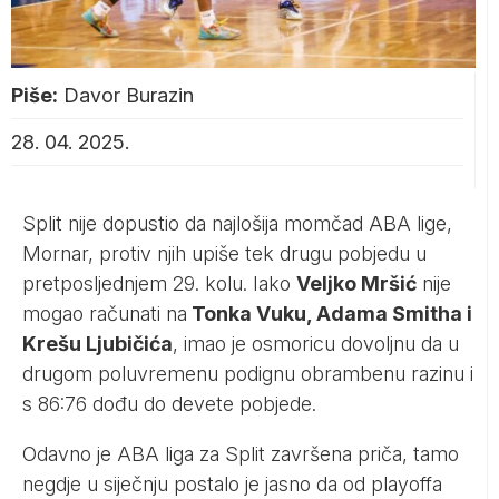
Piše:
Davor Burazin
28. 04. 2025.
Split nije dopustio da najlošija momčad ABA lige,
Mornar, protiv njih upiše tek drugu pobjedu u
pretposljednjem 29. kolu. Iako
Veljko Mršić
nije
mogao računati na
Tonka Vuku, Adama Smitha i
Krešu Ljubičića
, imao je osmoricu dovoljnu da u
drugom poluvremenu podignu obrambenu razinu i
s 86:76 dođu do devete pobjede.
Odavno je ABA liga za Split završena priča, tamo
negdje u siječnju postalo je jasno da od playoffa