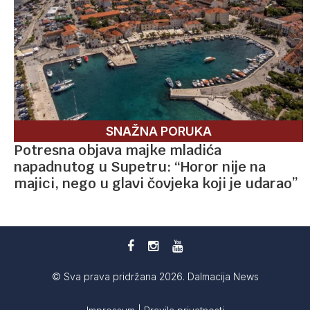
SNAŽNA PORUKA
Potresna objava majke mladića
napadnutog u Supetru: “Horor nije na
majici, nego u glavi čovjeka koji je udarao”
© Sva prava pridržana 2026. Dalmacija News