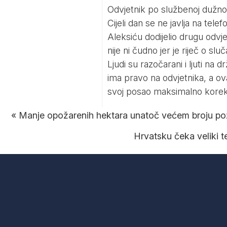
Odvjetnik po službenoj dužnos
Cijeli dan se ne javlja na tel
Aleksiću dodijelio drugu odvjetn
nije ni čudno jer je riječ o sluč
Ljudi su razočarani i ljuti na
ima pravo na odvjetnika, a ova 
svoj posao maksimalno korek
«
Manje opožarenih hektara unatoč većem broju po
Hrvatsku čeka veliki 