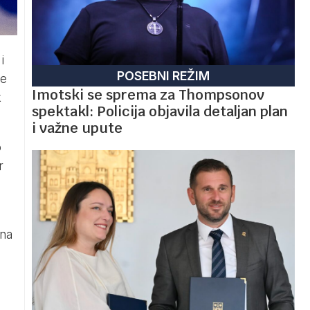
i
POSEBNI REŽIM
ve
Imotski se sprema za Thompsonov
k
spektakl: Policija objavila detaljan plan
i važne upute
o
r
 na