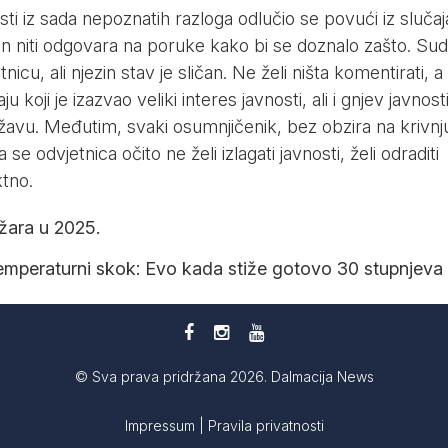
ti iz sada nepoznatih razloga odlučio se povući iz slučaj
efon niti odgovara na poruke kako bi se doznalo zašto. Sud
icu, ali njezin stav je sličan. Ne želi ništa komentirati, a
aju koji je izazvao veliki interes javnosti, ali i gnjev javnosti
 državu. Međutim, svaki osumnjičenik, bez obzira na krivnj
se odvjetnica očito ne želi izlagati javnosti, želi odraditi
tno.
žara u 2025.
temperaturni skok: Evo kada stiže gotovo 30 stupnjeva
© Sva prava pridržana 2026. Dalmacija News
Impressum
|
Pravila privatnosti