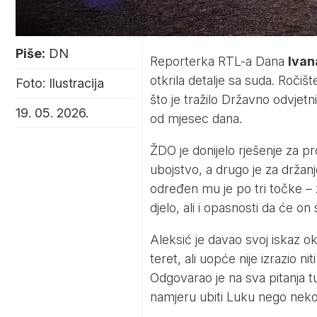
Piše:
DN
Reporterka
RTL
-a Dana
Ivan
otkrila detalje sa suda. Ročiš
Foto: Ilustracija
što je tražilo Državno odvjetn
19. 05. 2026.
od mjesec dana.
ŽDO je donijelo rješenje za p
ubojstvo, a drugo je za držanj
određen mu je po tri točke – 
djelo, ali i opasnosti da će 
Aleksić je davao svoj iskaz o
teret, ali uopće nije izrazio n
Odgovarao je na sva pitanja tu
namjeru ubiti Luku nego nek