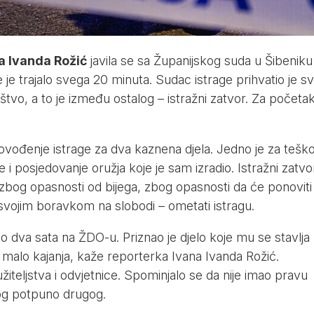
a Ivanda Rožić
javila se sa Županijskog suda u Šibeniku 
te je trajalo svega 20 minuta. Sudac istrage prihvatio je s
ištvo, a to je između ostalog – istražni zatvor. Za početa
rovođenje istrage za dva kaznena djela. Jedno je za tešk
e i posjedovanje oružja koje je sam izradio. Istražni zatvo
zbog opasnosti od bijega, zbog opasnosti da će ponoviti
on svojim boravkom na slobodi – ometati istragu.
ko dva sata na ŽDO-u. Priznao je djelo koje mu se stavlja
iti malo kajanja, kaže reporterka Ivana Ivanda Rožić.
žiteljstva i odvjetnice. Spominjalo se da nije imao pravu
og potpuno drugog.