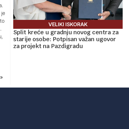
a.
 je
 to
VELIKI ISKORAK
.
Split kreće u gradnju novog centra za
u,
starije osobe: Potpisan važan ugovor
za projekt na Pazdigradu
»