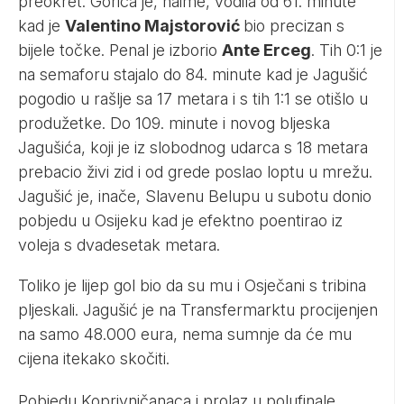
preokret. Gorica je, naime, vodila od 61. minute
kad je
Valentino Majstorović
bio precizan s
bijele točke. Penal je izborio
Ante Erceg
. Tih 0:1 je
na semaforu stajalo do 84. minute kad je Jagušić
pogodio u rašlje sa 17 metara i s tih 1:1 se otišlo u
produžetke. Do 109. minute i novog bljeska
Jagušića, koji je iz slobodnog udarca s 18 metara
prebacio živi zid i od grede poslao loptu u mrežu.
Jagušić je, inače, Slavenu Belupu u subotu donio
pobjedu u Osijeku kad je efektno poentirao iz
voleja s dvadesetak metara.
Toliko je lijep gol bio da su mu i Osječani s tribina
pljeskali. Jagušić je na Transfermarktu procijenjen
na samo 48.000 eura, nema sumnje da će mu
cijena itekako skočiti.
Pobjedu Koprivničanaca i prolaz u polufinale