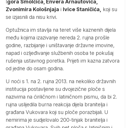
I
gora Smolčića, Envera Arnautovića,
Zvonimira Kološnjaja
i
Ivice Staničića,
koji su
se izjasnili da nisu krivi.
Optužnica im stavlja na teret više kaznenih dijela
među kojima izazivanje nereda 2. rujna prošle
godine, razbijanje i uništavanje državne imovine,
napad i ozljeđivanje službenih osoba te pokušaj
rušenja ustavnog poretka. Prijeti im kazna zatvora
od jedne do osam godina.
U noći s 1. na 2. rujna 2013. na nekoliko državnih
institucija postavljene su dvojezične ploče s
nazivima na ćiriličnom i latiničnom pismu, da bi 2.
rujna uslijedila burna reakcija dijela branitelja i
građana Vukovara koji su ploče porazbijali. U
nemirima je sudjelovalo 200-tinjak branitelja i
građana Vukovara. Svih pet ploča s latiničnim i