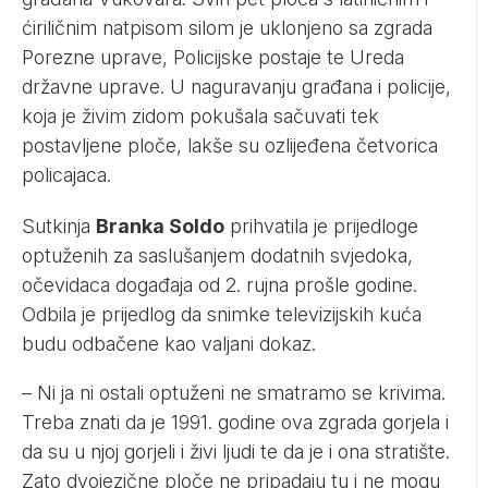
ćiriličnim natpisom silom je uklonjeno sa zgrada
Porezne uprave, Policijske postaje te Ureda
državne uprave. U naguravanju građana i policije,
koja je živim zidom pokušala sačuvati tek
postavljene ploče, lakše su ozlijeđena četvorica
policajaca.
Sutkinja
Branka Soldo
prihvatila je prijedloge
optuženih za saslušanjem dodatnih svjedoka,
očevidaca događaja od 2. rujna prošle godine.
Odbila je prijedlog da snimke televizijskih kuća
budu odbačene kao valjani dokaz.
– Ni ja ni ostali optuženi ne smatramo se krivima.
Treba znati da je 1991. godine ova zgrada gorjela i
da su u njoj gorjeli i živi ljudi te da je i ona stratište.
Zato dvojezične ploče ne pripadaju tu i ne mogu