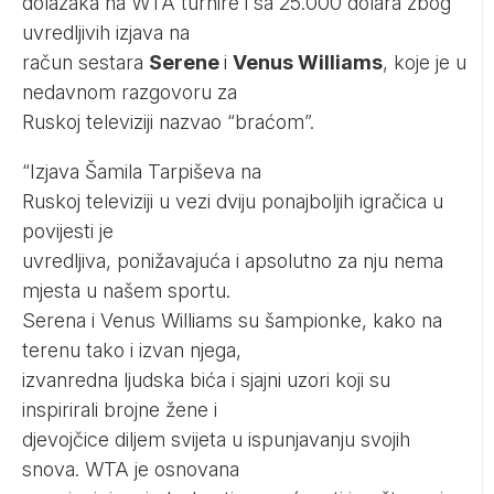
dolazaka na WTA turnire i sa 25.000 dolara zbog
uvredljivih izjava na
račun sestara
Serene
i
Venus Williams
, koje je u
nedavnom razgovoru za
Ruskoj televiziji nazvao “braćom”.
“Izjava Šamila Tarpiševa na
Ruskoj televiziji u vezi dviju ponajboljih igračica u
povijesti je
uvredljiva, ponižavajuća i apsolutno za nju nema
mjesta u našem sportu.
Serena i Venus Williams su šampionke, kako na
terenu tako i izvan njega,
izvanredna ljudska bića i sjajni uzori koji su
inspirirali brojne žene i
djevojčice diljem svijeta u ispunjavanju svojih
snova. WTA je osnovana