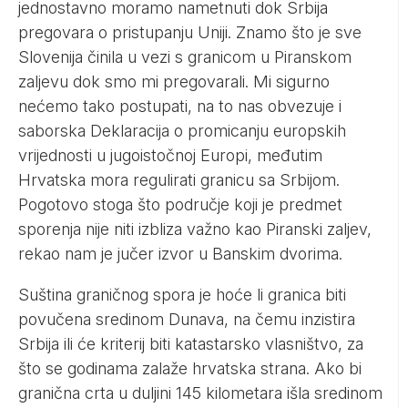
jednostavno moramo nametnuti dok Srbija
pregovara o pristupanju Uniji. Znamo što je sve
Slovenija činila u vezi s granicom u Piranskom
zaljevu dok smo mi pregovarali. Mi sigurno
nećemo tako postupati, na to nas obvezuje i
saborska Deklaracija o promicanju europskih
vrijednosti u jugoistočnoj Europi, međutim
Hrvatska mora regulirati granicu sa Srbijom.
Pogotovo stoga što područje koji je predmet
sporenja nije niti izbliza važno kao Piranski zaljev,
rekao nam je jučer izvor u Banskim dvorima.
Suština graničnog spora je hoće li granica biti
povučena sredinom Dunava, na čemu inzistira
Srbija ili će kriterij biti katastarsko vlasništvo, za
što se godinama zalaže hrvatska strana. Ako bi
granična crta u duljini 145 kilometara išla sredinom