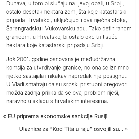
Dunava, u tom bi slučaju na lijevoj obali, u Srbiji,
ostalo desetak hektara zemljišta koje katastarski
pripada Hrvatskoj, uključujući i dva riječna otoka,
Šarengradsku i Vukovarsku adu. Tako definiranom
granicom, u Hrvatskoj bi ostalo oko tri tisuće
hektara koje katastarski pripadaju Srbiji.
Još 2001. godine osnovana je međudržavna
komsija za utvrđivanje granice, no ona se iznimno
rijetko sastajala i nikakav napredak nije postignut.
U Vladi smatraju da su srpski pristupni pregovori
možda zadnja prilika da se ovaj problem riješi,
naravno u skladu s hrvatskim interesima.
«
EU priprema ekonomske sankcije Rusiji
Ulaznice za “Kod Tita u raju” osvojili su…
»