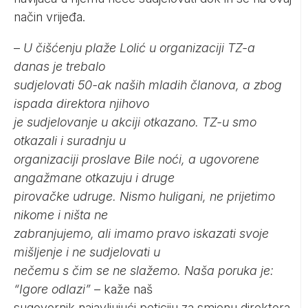
način vrijeđa.
–
U čišćenju plaže Lolić u organizaciji TZ-a
danas je trebalo
sudjelovati 50-ak naših mladih članova, a zbog
ispada direktora njihovo
je sudjelovanje u akciji otkazano. TZ-u smo
otkazali i suradnju u
organizaciji proslave Bile noći, a ugovorene
angažmane otkazuju i druge
pirovačke udruge. Nismo huligani, ne prijetimo
nikome i ništa ne
zabranjujemo, ali imamo pravo iskazati svoje
mišljenje i ne sudjelovati u
nečemu s čim se ne slažemo. Naša poruka je:
“Igore odlazi”
– kaže naš
sugovornik najavljujući peticiju za smjenu direktora