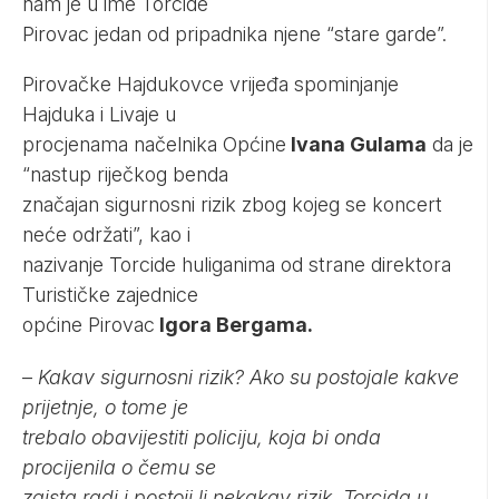
nam je u ime Torcide
Pirovac jedan od pripadnika njene “stare garde”.
Pirovačke Hajdukovce vrijeđa spominjanje
Hajduka i Livaje u
procjenama načelnika Općine
Ivana Gulama
da je
“nastup riječkog benda
značajan sigurnosni rizik zbog kojeg se koncert
neće održati”, kao i
nazivanje Torcide huliganima od strane direktora
Turističke zajednice
općine Pirovac
Igora Bergama.
–
Kakav sigurnosni rizik? Ako su postojale kakve
prijetnje, o tome je
trebalo obavijestiti policiju, koja bi onda
procijenila o čemu se
zaista radi i postoji li nekakav rizik. Torcida u