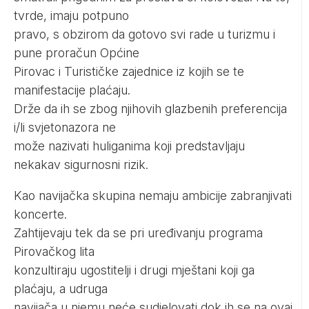
tvrde, imaju potpuno
pravo, s obzirom da gotovo svi rade u turizmu i
pune proračun Općine
Pirovac i Turističke zajednice iz kojih se te
manifestacije plaćaju.
Drže da ih se zbog njihovih glazbenih preferencija
i/li svjetonazora ne
može nazivati huliganima koji predstavljaju
nekakav sigurnosni rizik.
Kao navijačka skupina nemaju ambicije zabranjivati
koncerte.
Zahtijevaju tek da se pri uređivanju programa
Pirovačkog lita
konzultiraju ugostitelji i drugi mještani koji ga
plaćaju, a udruga
navijača u njemu neće sudjelovati dok ih se na ovaj