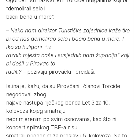
Ogorčeni su nazivanjem Torcide huliganima koji bi
“demolirali selo i
bacili bend u more”.
–
Neka nam direktor Turističke zajednice kaže tko
bi od nas demolirao selo i bacio bend u more. I
tko su huligani “iz
raznih mjesta naše i susjednih nam županija” koji
bi došli u Pirovac to
raditi?
– pozivaju pirovački Torcidaši.
Istina je, kažu, da su Pirovčani i članovi Torcide
negodovali zbog
najave nastupa riječkog benda Let 3 za 10.
kolovoza kojeg smatraju
neprimjerenim po svim osnovama, kao što ni
koncert splitskog TBF-a nisu
smatrali prigodnim za proslavu 5. kolovoza. Na to,