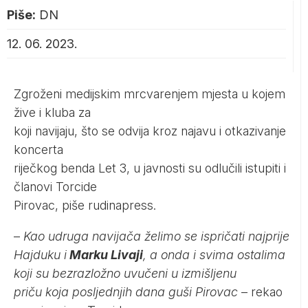
Piše:
DN
12. 06. 2023.
Zgroženi medijskim mrcvarenjem mjesta u kojem
žive i kluba za
koji navijaju, što se odvija kroz najavu i otkazivanje
koncerta
riječkog benda Let 3, u javnosti su odlučili istupiti i
članovi Torcide
Pirovac, piše
rudinapress
.
–
Kao udruga navijača želimo se ispričati najprije
Hajduku i
Marku Livaji
, a onda i svima ostalima
koji su bezrazložno uvučeni u izmišljenu
priču koja posljednjih dana guši Pirovac
– rekao