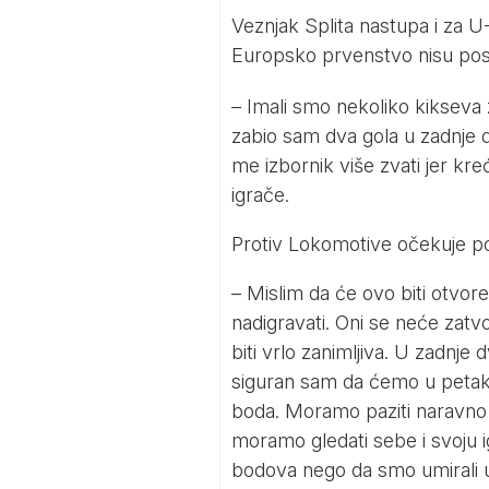
Veznjak Splita nastupa i za U-
Europsko prvenstvo nisu postig
– Imali smo nekoliko kikseva 
zabio sam dva gola u zadnje 
me izbornik više zvati jer kre
igrače.
Protiv Lokomotive očekuje po
– Mislim da će ovo biti otvor
nadigravati. Oni se neće zatvo
biti vrlo zanimljiva. U zadnje d
siguran sam da ćemo u petak
boda. Moramo paziti naravno i 
moramo gledati sebe i svoju ig
bodova nego da smo umirali