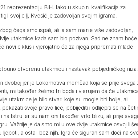
21 reprezentaciju BiH. Iako u skupini kvalifikacija za
li svoj cilj, Kvesić je zadovoljan svojim igrama.
zbog čega smo ispali, ali ja sam manje više zadovoljan,
dvije utakmice kada sam bio pozivan. Sad ne znam hoće 
će novi ciklus i vjerojatno će za njega pripremati mlađe
tpuno otvorenu utakmicu i nastavak pobjedničkog niza.
en dvoboj jer je Lokomotiva momčad koja se prije svega ž
riti, mi također želimo tri boda i vjerujem da će utakmic
vije utakmice je bilo stvari koje su mogle biti bolje, ali
 pokazati svoje pravo
lice
, pobijediti i odlijepiti se na četir
na Istru jer su nam oni također vrlo blizu, ali prije sveg
ru. Važnije je da smo mi u ove dvije utakmice osvojili še
 u
ljepoti
, a ostali bez njih. Igra će siguran sam doći na sv