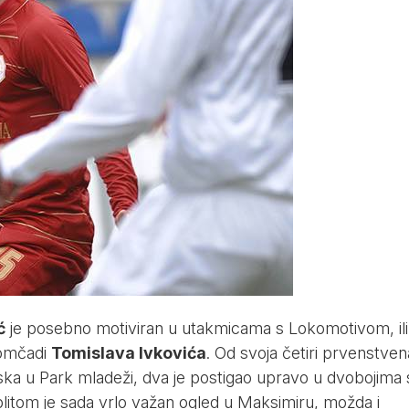
ć
je posebno motiviran u utakmicama s Lokomotivom, ili
momčadi
Tomislava Ivkovića
. Od svoja četiri prvenstven
ska u Park mladeži, dva je postigao upravo u dvobojima 
litom je sada vrlo važan ogled u Maksimiru, možda i