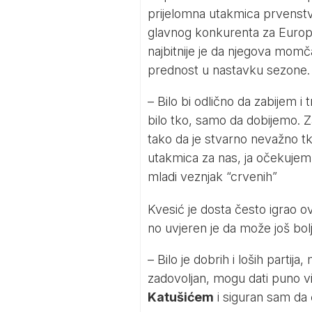
prijelomna utakmica prvenstva
glavnog konkurenta za Europu.
najbitnije je da njegova momč
prednost u nastavku sezone.
– Bilo bi odlično da zabijem i t
bilo tko, samo da dobijemo. Zad
tako da je stvarno nevažno tk
utakmica za nas, ja očekujem
mladi veznjak “crvenih”
Kvesić je dosta često igrao o
no uvjeren je da može još bolj
– Bilo je dobrih i loših partij
zadovoljan, mogu dati puno v
Katušićem
i
siguran
sam da ć