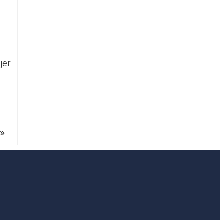
jer
e
»