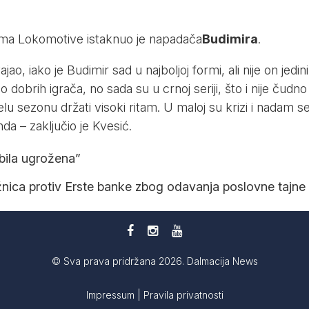
ma Lokomotive istaknuo je napadača
Budimira
.
o, iako je Budimir sad u najboljoj formi, ali nije on jedini
 dobrih igrača, no sada su u crnoj seriji, što i nije čudno 
lu sezonu držati visoki ritam. U maloj su krizi i nadam s
nda – zaključio je Kvesić.
 bila ugrožena”
žnica protiv Erste banke zbog odavanja poslovne tajne
© Sva prava pridržana 2026. Dalmacija News
Impressum
|
Pravila privatnosti