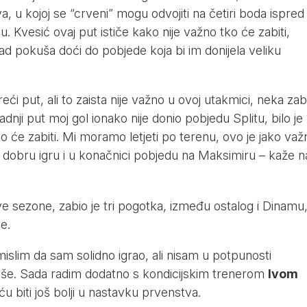
, u kojoj se “crveni” mogu odvojiti na četiri boda ispred
 Kvesić ovaj put ističe kako nije važno tko će zabiti,
ad pokuša doći do pobjede koja bi im donijela veliku
reći put, ali to zaista nije važno u ovoj utakmici, neka zab
nji put moj gol ionako nije donio pobjedu Splitu, bilo je 1
o će zabiti. Mi moramo letjeti po terenu, ovo je jako važ
 dobru igru i u konačnici pobjedu na Maksimiru – kaže 
ve sezone, zabio je tri pogotka, između ostalog i Dinamu
e.
a, mislim da sam solidno igrao, ali nisam u potpunosti
iše. Sada radim dodatno s kondicijskim trenerom
Ivom
u biti još bolji u nastavku prvenstva.