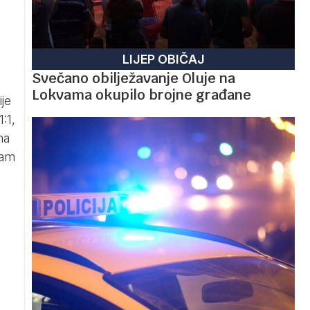
LIJEP OBIČAJ
Svečano obilježavanje Oluje na
Lokvama okupilo brojne građane
ije
:1,
na
nam
,