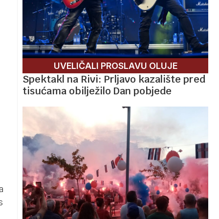
UVELIČALI PROSLAVU OLUJE
Spektakl na Rivi: Prljavo kazalište pred
tisućama obilježilo Dan pobjede
a
s