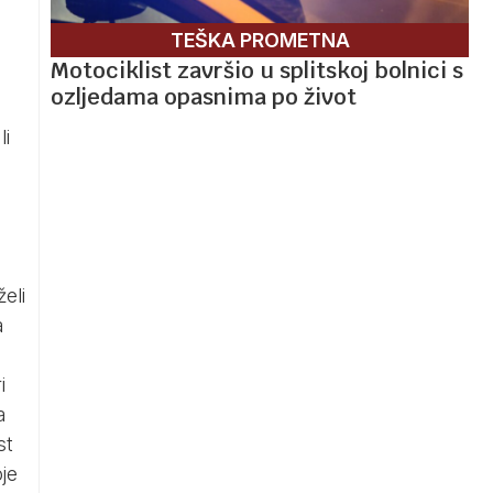
TEŠKA PROMETNA
Motociklist završio u splitskoj bolnici s
ozljedama opasnima po život
li
eli
a
i
a
st
oje