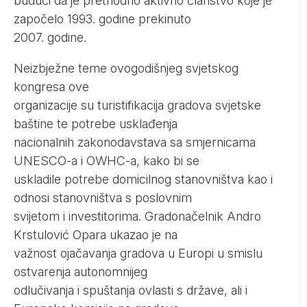
budući da je prethodno aktivno članstvo koje je
započelo 1993. godine prekinuto
2007. godine.
Neizbježne teme ovogodišnjeg svjetskog
kongresa ove
organizacije su turistifikacija gradova svjetske
baštine te potrebe usklađenja
nacionalnih zakonodavstava sa smjernicama
UNESCO-a i OWHC-a, kako bi se
uskladile potrebe domicilnog stanovništva kao i
odnosi stanovništva s poslovnim
svijetom i investitorima. Gradonačelnik Andro
Krstulović Opara ukazao je na
važnost ojačavanja gradova u Europi u smislu
ostvarenja autonomnijeg
odlučivanja i spuštanja ovlasti s države, ali i