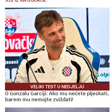
JOŠ IZ KATEGORIJE:
VELIKI TEST U NEDJELJU
O Gonzalu Garciji: Ako mu nećete pljeskati,
barem mu nemojte zviždati!