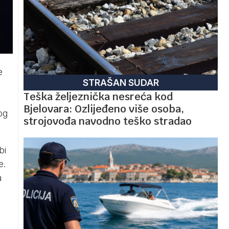
e
STRAŠAN SUDAR
Teška željeznička nesreća kod
Bjelovara: Ozlijeđeno više osoba,
og
strojovođa navodno teško stradao
bi
e.
a
a