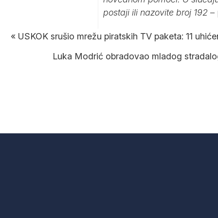
postaji ili nazovite broj 192
– 
«
USKOK srušio mrežu piratskih TV paketa: 11 uhiće
Luka Modrić obradovao mladog stradalog