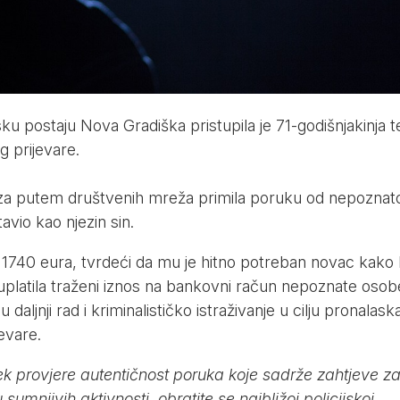
sku postaju Nova Gradiška pristupila je 71-godišnjakinja t
g prijevare.
oza putem društvenih mreža primila poruku od nepoznat
tavio kao njezin sin.
d 1740 eura, tvrdeći da mu je hitno potreban novac kako 
 uplatila traženi iznos na bankovni račun nepoznate osob
u daljnji rad i kriminalističko istraživanje u cilju pronalask
jevare.
 provjere autentičnost poruka koje sadrže zahtjeve z
mnjivih aktivnosti, obratite se najbližoj policijskoj