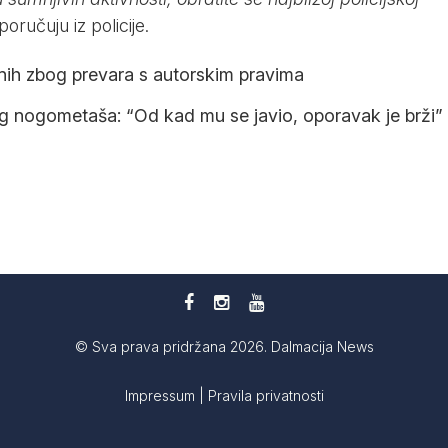
poručuju iz policije.
nih zbog prevara s autorskim pravima
 nogometaša: “Od kad mu se javio, oporavak je brži”
© Sva prava pridržana 2026. Dalmacija News
Impressum
|
Pravila privatnosti