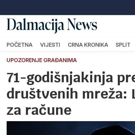
POČETNA
VIJESTI
CRNA KRONIKA
SPLIT
UPOZORENJE GRAĐANIMA
71-godišnjakinja p
društvenih mreža: L
za račune