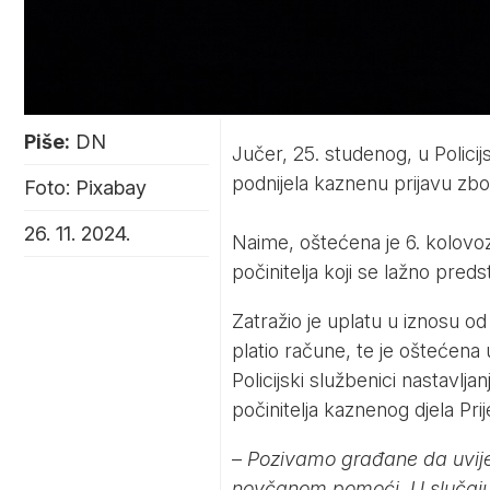
Piše:
DN
Jučer, 25. studenog, u Policij
podnijela kaznenu prijavu zbo
Foto: Pixabay
26. 11. 2024.
Naime, oštećena je 6. kolov
počinitelja koji se lažno preds
Zatražio je uplatu u iznosu o
platio račune, te je oštećena
Policijski službenici nastavljanj
počinitelja kaznenog djela Pri
–
Pozivamo građane da uvijek
novčanom pomoći. U slučaju su