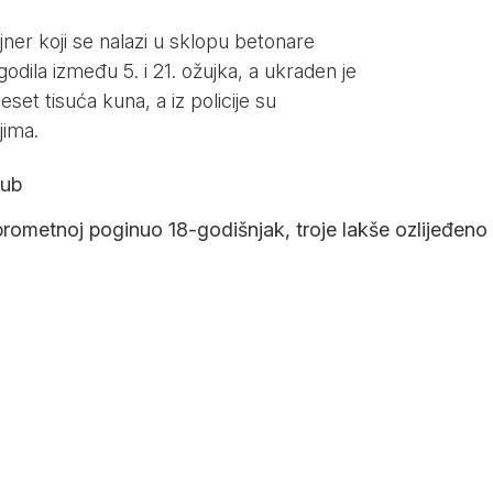
ejner koji se nalazi u sklopu betonare
odila između 5. i 21. ožujka, a ukraden je
eset tisuća kuna, a iz policije su
jima.
lub
prometnoj poginuo 18-godišnjak, troje lakše ozlijeđeno