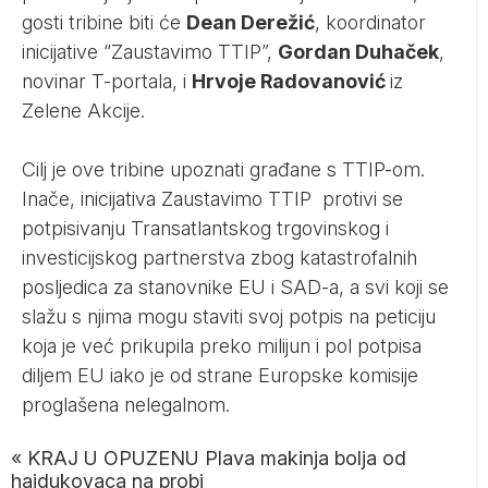
gosti tribine biti će
Dean Derežić
, koordinator
inicijative “Zaustavimo TTIP”,
Gordan Duhaček
,
novinar T-portala, i
Hrvoje Radovanović
iz
Zelene Akcije.
Cilj je ove tribine upoznati građane s TTIP-om.
Inače, inicijativa Zaustavimo TTIP protivi se
potpisivanju Transatlantskog trgovinskog i
investicijskog partnerstva zbog katastrofalnih
posljedica za stanovnike EU i SAD-a, a svi koji se
slažu s njima mogu staviti svoj potpis na peticiju
koja je već prikupila preko milijun i pol potpisa
diljem EU iako je od strane Europske komisije
proglašena nelegalnom.
«
KRAJ U OPUZENU Plava makinja bolja od
hajdukovaca na probi