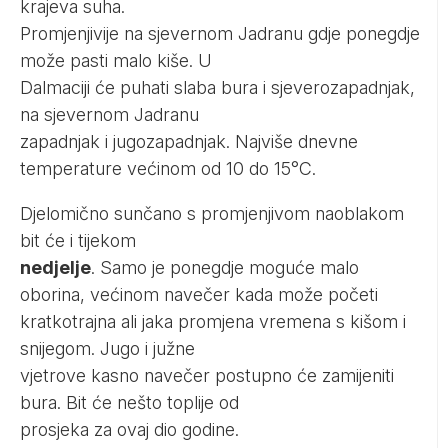
krajeva suha.
Promjenjivije na sjevernom Jadranu gdje ponegdje
može pasti malo kiše. U
Dalmaciji će puhati slaba bura i sjeverozapadnjak,
na sjevernom Jadranu
zapadnjak i jugozapadnjak. Najviše dnevne
temperature većinom od 10 do 15°C.
Djelomično sunčano s promjenjivom naoblakom
bit će i tijekom
nedjelje
. Samo je ponegdje moguće malo
oborina, većinom navečer kada može početi
kratkotrajna ali jaka promjena vremena s kišom i
snijegom. Jugo i južne
vjetrove kasno navečer postupno će zamijeniti
bura. Bit će nešto toplije od
prosjeka za ovaj dio godine.