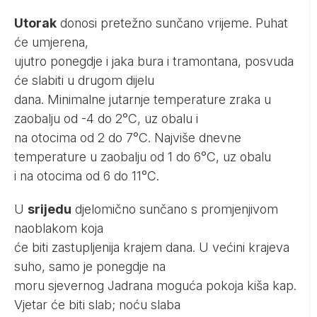
Utorak
donosi pretežno sunčano vrijeme. Puhat
će umjerena,
ujutro ponegdje i jaka bura i tramontana, posvuda
će slabiti u drugom dijelu
dana. Minimalne jutarnje temperature zraka u
zaobalju od -4 do 2°C, uz obalu i
na otocima od 2 do 7°C. Najviše dnevne
temperature u zaobalju od 1 do 6°C, uz obalu
i na otocima od 6 do 11°C.
U
srijedu
djelomično sunčano s promjenjivom
naoblakom koja
će biti zastupljenija krajem dana. U većini krajeva
suho, samo je ponegdje na
moru sjevernog Jadrana moguća pokoja kiša kap.
Vjetar će biti slab; noću slaba