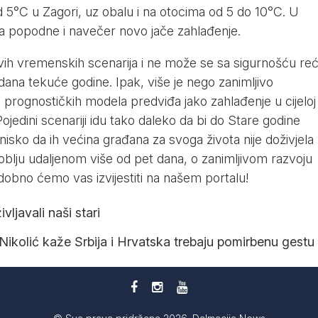
od 5°C u Zagori, uz obalu i na otocima od 5 do 10°C. U
ro, a popodne i navečer novo jače zahlađenje.
vih vremenskih scenarija i ne može se sa sigurnošću reć
ana tekuće godine. Ipak, više je nego zanimljivo
prognostičkih modela predviđa jako zahlađenje u cijeloj
Pojedini scenariji idu tako daleko da bi do Stare godine
isko da ih većina građana za svoga života nije doživjela
doblju udaljenom više od pet dana, o zanimljivom razvoju
obno ćemo vas izvijestiti na našem portalu!
ljavali naši stari
Nikolić kaže Srbija i Hrvatska trebaju pomirbenu gestu