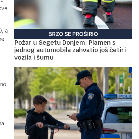
kve
, a
BRZO SE PROŠIRIO
ne
Požar u Segetu Donjem: Plamen s
jednog automobila zahvatio još četiri
vozila i šumu
ono
na