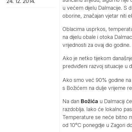
24. 12. 2014.
u većem dijelu Dalmacije. S d
oborine, značajan vjetar niti
Oblacima usprkos, temperatur
na dijelu obale i otoka Dalmac
vrijednosti za ovaj dio godine.
Ako je netko tijekom današnj
predviđeni razvoj situacije 
Ako smo već 90% godine na iz
s Božićem na dulje vrijeme re
Na dan
Božića
u Dalmaciji će
razdoblja. Iako će lokalno pa
Temperature se neće bitno mije
od 10°C ponegdje u Zagori do 