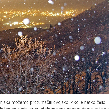
njaka možemo protumačiti dvojako. Ako je netko želio
došao na svoje jer su cijeloga dana nebom dominirali obla