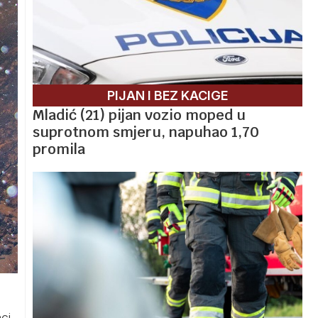
PIJAN I BEZ KACIGE
Mladić (21) pijan vozio moped u
suprotnom smjeru, napuhao 1,70
promila
ci