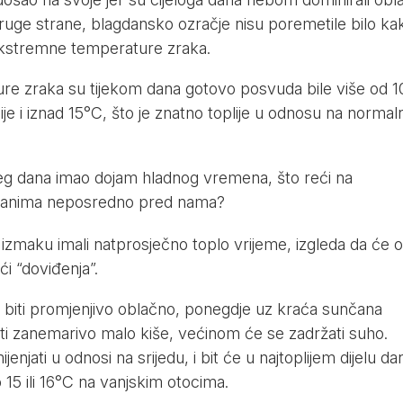
ruge strane, blagdansko ozračje nisu poremetile bilo ka
 ekstremne temperature zraka.
e zraka su tijekom dana gotovo posvuda bile više od 10
ije i iznad 15°C, što je znatno toplije u odnosu na normal
eg dana imao dojam hladnog vremena, što reći na
u danima neposredno pred nama?
maku imali natprosječno toplo vrijeme, izgleda da će 
ći “doviđenja”.
 biti promjenjivo oblačno, ponegdje uz kraća sunčana
sti zanemarivo malo kiše, većinom će se zadržati suho.
njati u odnosi na srijedu, i bit će u najtoplijem dijelu da
15 ili 16°C na vanjskim otocima.