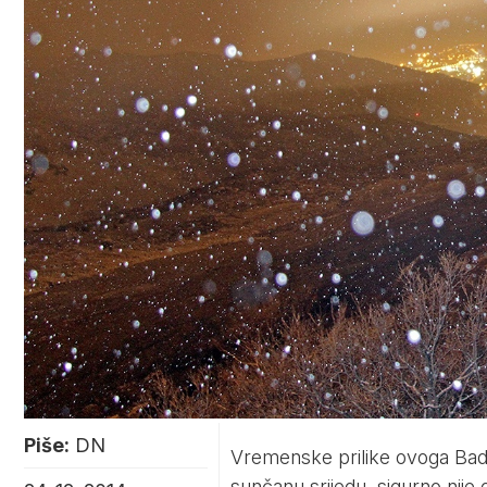
Piše:
DN
Vremenske prilike ovoga Bad
sunčanu srijedu, sigurno nije 