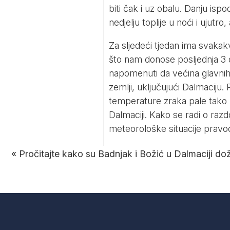
biti čak i uz obalu. Danju isp
nedjelju toplije u noći i ujut
Za sljedeći tjedan ima svakak
što nam donose posljednja 3 d
napomenuti da većina glavnih 
zemlji, uključujući Dalmaciju. 
temperature zraka pale tako n
Dalmaciji. Kako se radi o raz
meteorološke situacije pravod
«
Pročitajte kako su Badnjak i Božić u Dalmaciji doživ