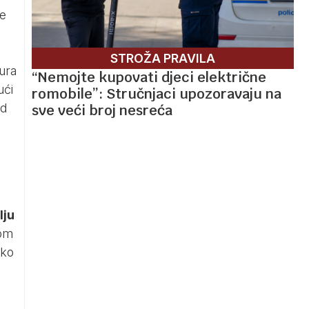
će
STROŽA PRAVILA
bura
“Nemojte kupovati djeci električne
ući
romobile”: Stručnjaci upozoravaju na
od
sve veći broj nesreća
a
lju
kom
eko
e