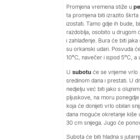
Promjena vremena stiže u
pe
ta promjena biti izrazito škr
izostati. Tamo gdje ih bude, bi
razdoblja, osobito u drugom di
i zahlađenje. Bura će biti ja
su orkanski udari. Posvuda će
10°C, navečer i ispod 5°C, a 
U
subotu
će se vrijeme vrlo p
sredinom dana i prestati. U d
nedjelju već biti jako s olujn
pljuskove, na moru ponegdje 
koja će donijeti vrlo obilan s
dana moguće okretanje kiše u
30 cm snijega. Jugo će ponov
Subota će biti hladna s juta