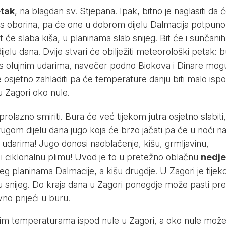
tak
, na blagdan sv. Stjepana. Ipak, bitno je naglasiti da 
ta s oborina, pa će one u dobrom dijelu Dalmacija potpuno
t će slaba kiša, u planinama slab snijeg. Bit će i sunčanih
jelu dana. Dvije stvari će obilježiti meteorološki petak: 
ka s olujnim udarima, navečer podno Biokova i Dinare mog
 osjetno zahladiti pa će temperature danju biti malo isp
u Zagori oko nule.
rolazno smiriti. Bura će već tijekom jutra osjetno slabiti,
rugom dijelu dana jugo koja će brzo jačati pa će u noći n
im udarima! Jugo donosi naoblačenje, kišu, grmljavinu,
i ciklonalnu plimu! Uvod je to u pretežno oblačnu
nedje
nijeg planinama Dalmacije, a kišu drugdje. U Zagori je tije
 snijeg. Do kraja dana u Zagori ponegdje može pasti pr
no prijeći u buru.
rnjim temperaturama ispod nule u Zagori, a oko nule mož