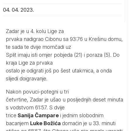
04. 04. 2023.
Zadar je u 4. kolu Lige za
prvaka nadigrao Cibonu sa 93:76 u Krešinu domu,
te sada te dvije momčadi uz
Split imaju isti omjer pobjeda (21) i poraza (5). Do
kraja Lige za prvaka
ostalo je odigrati još po šest utakmica, a onda
slijedi doigravanje.
Nakon povuci-potegni u tri
četvrtine, Zadar je ušao u posljednjih deset minuta
s vodstvom 61:57. S dvije
trice
Sanija Čampare
i jednim slobodnim
bacanjem
Luke Božića
domaćin je u 33. minuti