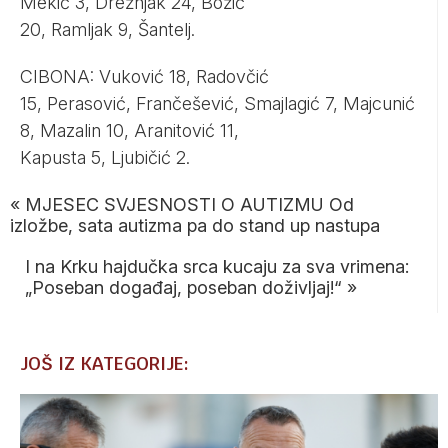
Mekić 3, Drežnjak 24, Božić
20, Ramljak 9, Šantelj.
CIBONA: Vuković 18, Radovčić
15, Perasović, Frančešević, Smajlagić 7, Majcunić
8, Mazalin 10, Aranitović 11,
Kapusta 5, Ljubičić 2.
«
MJESEC SVJESNOSTI O AUTIZMU Od
izložbe, sata autizma pa do stand up nastupa
I na Krku hajdučka srca kucaju za sva vrimena:
„Poseban događaj, poseban doživljaj!“
»
JOŠ IZ KATEGORIJE: