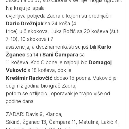
otišao na 68:57, što Cibona više nije mogla ugroziti.
Na kraju je ispala
uvjerljiva pobjeda Zadra u kojem su prednjačili
Dario Drežnjak
sa 24 koša (4
trice) u 6 skokova, Luka Božić sa 20 koševa (šut
7-10), 10 skokova i 7
asistencija, a dvoznamenkasti su još bili
Karlo
Žganec
sa 14 i
Sani Čampara
sa
11 koševa. Kod Cibone je najbolji bio
Domagoj
Vuković
s 18 koševa, dok je
Krešimir Radovčić
dodao 15 poena. Vuković je
dugi niz godina bio igrač Zadra,
potom se ozlijedio i oporavak je trajao više od
godine dana.
ZADAR: Davis 9, Klarica,
Sikirić, Žganec 13, Čampara 11, Matulina, Lakić 4,