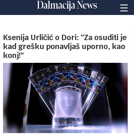
Ksenija Urličić o Dori: “Za osuditi je
kad grešku ponavljaš uporno, kao
konj!“