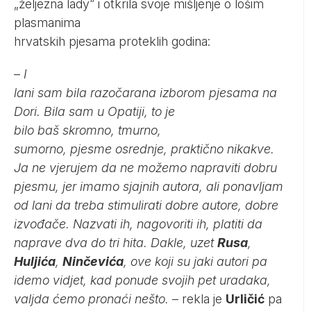
„željezna lady“ i otkrila svoje mišljenje o lošim
plasmanima
hrvatskih pjesama proteklih godina:
–
I
lani sam bila razočarana izborom pjesama na
Dori. Bila sam u Opatiji, to je
bilo baš skromno, tmurno,
sumorno, pjesme osrednje, praktično nikakve.
Ja ne vjerujem da ne možemo napraviti dobru
pjesmu, jer imamo sjajnih autora, ali ponavljam
od lani da treba stimulirati dobre autore, dobre
izvođače. Nazvati ih, nagovoriti ih, platiti da
naprave dva do tri hita. Dakle, uzet
Rusa
,
Huljića
,
Ninčevića
, ove koji su jaki autori pa
idemo vidjet, kad ponude svojih pet uradaka,
valjda ćemo pronaći nešto.
– rekla je
Urličić
pa