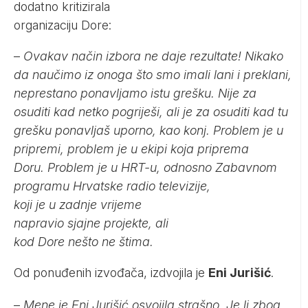
dodatno kritizirala
organizaciju Dore:
–
Ovakav način izbora ne daje rezultate! Nikako
da naučimo iz onoga što smo imali lani i preklani,
neprestano ponavljamo istu grešku. Nije za
osuditi kad netko pogriješi, ali je za osuditi kad tu
grešku ponavljaš uporno, kao konj. Problem je u
pripremi, problem je u ekipi koja priprema
Doru. Problem je u HRT-u, odnosno Zabavnom
programu Hrvatske radio televizije,
koji je u zadnje vrijeme
napravio sjajne projekte, ali
kod Dore nešto ne štima.
Od ponuđenih izvođača, izdvojila je
Eni Jurišić
.
–
Mene je Eni Jurišić osvojila strašno. Je li zbog