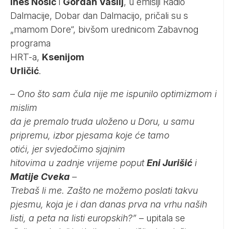
Ines Nosić
i
Gordan Vasilj
, u emisiji Radio
Dalmacije, Dobar dan Dalmacijo, pričali su s
„mamom Dore“, bivšom urednicom Zabavnog
programa
HRT-a,
Ksenijom
Urličić
.
–
Ono što sam čula nije me ispunilo optimizmom i
mislim
da je premalo truda uloženo u Doru, u samu
pripremu, izbor pjesama koje će tamo
otići, jer svjedočimo sjajnim
hitovima u zadnje vrijeme poput
Eni Jurišić
i
Matije Cveka
–
Trebaš li me. Zašto ne možemo poslati takvu
pjesmu, koja je i dan danas prva na vrhu naših
listi, a peta na listi europskih?”
– upitala se