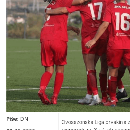
Piše:
DN
Ovosezonska Liga prvakinja 
rasporedu su 3. i 4. studenoga