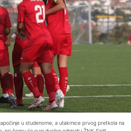
započinje u studenome, a utakmice prvog pretkola na
, pri čemu će svoj dvoboj odigrati i ŽNK Split.