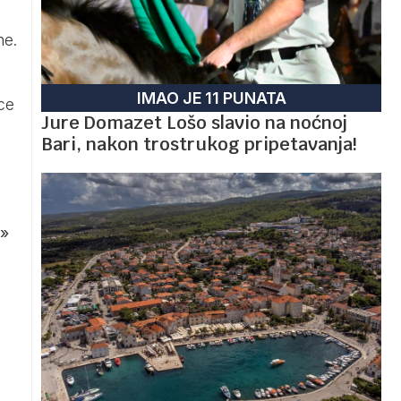
ne.
IMAO JE 11 PUNATA
ce
Jure Domazet Lošo slavio na noćnoj
Bari, nakon trostrukog pripetavanja!
»