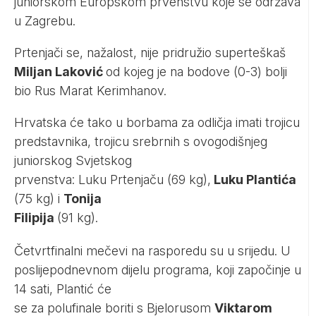
juniorskom Europskom prvenstvu koje se održava
u Zagrebu.
Prtenjači se, nažalost, nije pridružio superteškaš
Miljan Laković
od kojeg je na bodove (0-3) bolji
bio Rus Marat Kerimhanov.
Hrvatska će tako u borbama za odličja imati trojicu
predstavnika, trojicu srebrnih s ovogodišnjeg
juniorskog Svjetskog
prvenstva: Luku Prtenjaču (69 kg),
Luku Plantića
(75 kg) i
Tonija
Filipija
(91 kg).
Četvrtfinalni mečevi na rasporedu su u srijedu. U
poslijepodnevnom dijelu programa, koji započinje u
14 sati, Plantić će
se za polufinale boriti s Bjelorusom
Viktarom