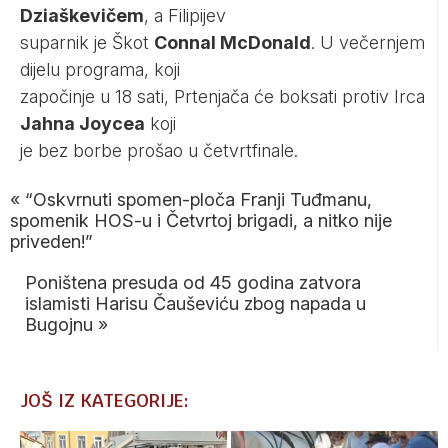
Dziaškevičem
, a Filipijev
suparnik je Škot
Connal McDonald
. U večernjem
dijelu programa, koji
započinje u 18 sati, Prtenjača će boksati protiv Irca
Jahna Joycea
koji
je bez borbe prošao u četvrtfinale.
«
“Oskvrnuti spomen-ploča Franji Tuđmanu,
spomenik HOS-u i Četvrtoj brigadi, a nitko nije
priveden!”
Poništena presuda od 45 godina zatvora
islamisti Harisu Čauševiću zbog napada u
Bugojnu
»
JOŠ IZ KATEGORIJE: