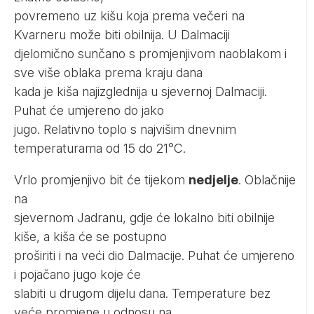
povremeno uz kišu koja prema večeri na
Kvarneru može biti obilnija. U Dalmaciji
djelomično sunčano s promjenjivom naoblakom i
sve više oblaka prema kraju dana
kada je kiša najizglednija u sjevernoj Dalmaciji.
Puhat će umjereno do jako
jugo. Relativno toplo s najvišim dnevnim
temperaturama od 15 do 21°C.
Vrlo promjenjivo bit će tijekom
nedjelje
. Oblačnije
na
sjevernom Jadranu, gdje će lokalno biti obilnije
kiše, a kiša će se postupno
proširiti i na veći dio Dalmacije. Puhat će umjereno
i pojačano jugo koje će
slabiti u drugom dijelu dana. Temperature bez
veće promjene u odnosu na