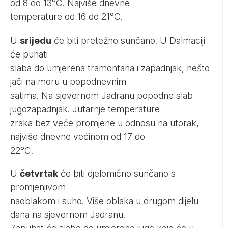
od 8 do 13°C. Najviše dnevne
temperature od 16 do 21°C.
U
srijedu
će biti pretežno sunčano. U Dalmaciji
će puhati
slaba do umjerena tramontana i zapadnjak, nešto
jači na moru u popodnevnim
satima. Na sjevernom Jadranu popodne slab
jugozapadnjak. Jutarnje temperature
zraka bez veće promjene u odnosu na utorak,
najviše dnevne većinom od 17 do
22°C.
U
četvrtak
će biti djelomično sunčano s
promjenjivom
naoblakom i suho. Više oblaka u drugom dijelu
dana na sjevernom Jadranu.