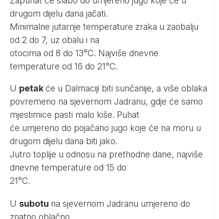
Zapuhat će slabo do umjereno jugo koje će u
drugom dijelu dana jačati.
Minimalne jutarnje temperature zraka u zaobalju
od 2 do 7, uz obalu i na
otocima od 8 do 13°C. Najviše dnevne
temperature od 16 do 21°C.
U
petak
će u Dalmaciji biti sunčanije, a više oblaka
povremeno na sjevernom Jadranu, gdje će samo
mjestimice pasti malo kiše. Puhat
će umjereno do pojačano jugo koje će na moru u
drugom dijelu dana biti jako.
Jutro toplije u odnosu na prethodne dane, najviše
dnevne temperature od 15 do
21°C.
U
subotu
na sjevernom Jadranu umjereno do
znatno oblačno,