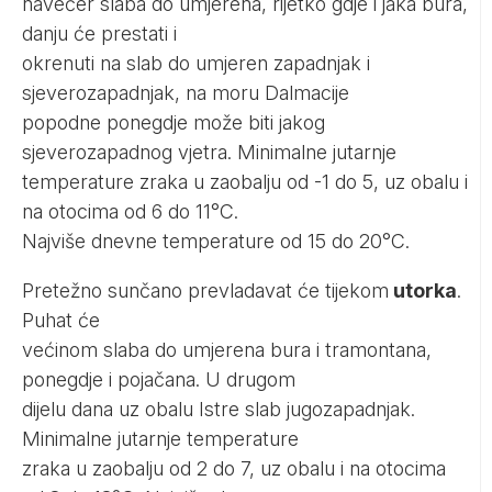
navečer slaba do umjerena, rijetko gdje i jaka bura,
danju će prestati i
okrenuti na slab do umjeren zapadnjak i
sjeverozapadnjak, na moru Dalmacije
popodne ponegdje može biti jakog
sjeverozapadnog vjetra. Minimalne jutarnje
temperature zraka u zaobalju od -1 do 5, uz obalu i
na otocima od 6 do 11°C.
Najviše dnevne temperature od 15 do 20°C.
Pretežno sunčano prevladavat će tijekom
utorka
.
Puhat će
većinom slaba do umjerena bura i tramontana,
ponegdje i pojačana. U drugom
dijelu dana uz obalu Istre slab jugozapadnjak.
Minimalne jutarnje temperature
zraka u zaobalju od 2 do 7, uz obalu i na otocima