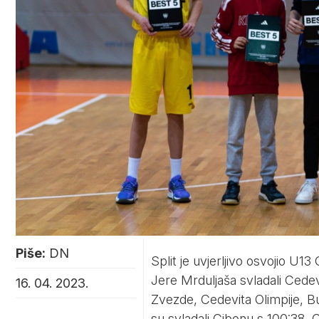
Piše:
DN
Split je uvjerljivo osvojio U13
Jere Mrduljaša svladali Cedev
16. 04. 2023.
Zvezde, Cedevita Olimpije, Bu
su svladali Cibonu s 100:38, 