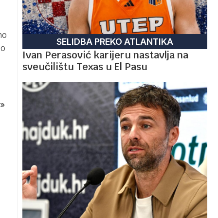
no
SELIDBA PREKO ATLANTIKA
io
Ivan Perasović karijeru nastavlja na
sveučilištu Texas u El Pasu
»