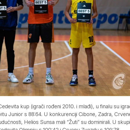
 Cedevita kup (igrači rođeni 2010. i mlađi), u finalu su igra
itu Junior s 88:64. U konkurenciji Cibone, Zadra, Crven
dućnosti, Helios Sunsa mali “Žuti” su dominirali. U skupi
Cedevita Olimpiju s 100:42 i Crvenu Zvezdu s 109:78.