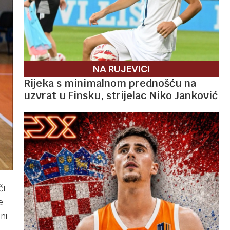
NA RUJEVICI
Rijeka s minimalnom prednošću na
uzvrat u Finsku, strijelac Niko Janković
či
e
ni